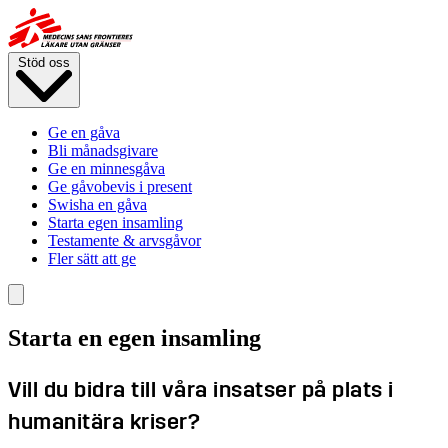
Skip
to
main
Stöd oss
content
Ge en gåva
Bli månadsgivare
Ge en minnesgåva
Ge gåvobevis i present
Swisha en gåva
Starta egen insamling
Testamente & arvsgåvor
Fler sätt att ge
Starta en egen insamling
Vill du bidra till våra insatser på plats i
humanitära kriser?