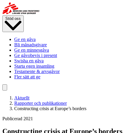
Hoppa
till
huvudinnehåll
Stöd oss
Ge en gåva
Bli månadsgivare
Ge en minnesgåva
Ge gåvobevis i present
Swisha en gåva
Starta egen insamling
Testamente & arvsgåvor
Fler sätt att ge
Aktuellt
Rapporter och publikationer
Constructing crisis at Europe’s borders
Publicerad 2021
Constructing crisis at Europe’s borders