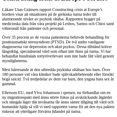
Läkare Utan Gränsers rapport Constructing crisis at Europe’s
borders visar att situationen på de grekiska öarna leder till
alarmerande nivåer av psykisk ohälsa. Rapporten bygger på
medicinska data från våra projekt på Lesbos, Samos och Chios samt
vittnesmål från patienter och personal.
Över 35 procent av de vuxna patienterna behövde behandling för
posttraumatiskt stressyndrom (PTSD). De två andra vanligaste
diagnoserna var depression och akut psykos. Dessa tillstånd kräver
långsiktig, specialiserad vård som oftast inte finns på öarna. Vi har
behandlat hundratals tortyröverlevare som inte hade fått vård genom
myndigheterna.
Mest hårresande är den utbredda psykiska ohälsan hos barn. Över
180 personer vid våra kliniker hade självskadebeteende eller försökt
begå suicid. Två tredjedelar av dem var barn, den yngsta bara sex år
gammal.
Eftersom EU, med Ylva Johansson i spetsen, nu förhandlar om en
ny migrationspakt med ännu större fokus på avskräckande åtgärder
och stängda läger där invånarna får ännu sämre tillgång till vård och
humanitär hjälp så vill vi med rapporten varna för att den nya pakten
riskerar att ytterligare förvärra lidandet på öarna.