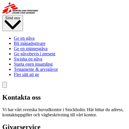
Hoppa
till
huvudinnehåll
Stöd oss
Ge en gåva
Bli månadsgivare
Ge en minnesgåva
Ge gåvobevis i present
Swisha en gåva
Starta egen insamling
Testamente & arvsgåvor
Fler sätt att ge
Kontakta oss
Vi har vårt svenska huvudkontor i Stockholm. Här hittar du adress,
kontaktuppgifter och vägbeskrivning till vårt kontor.
Givarservice