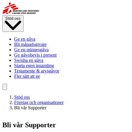
Hoppa
till
huvudinnehåll
Stöd oss
Ge en gåva
Bli månadsgivare
Ge en minnesgåva
Ge gåvobevis i present
Swisha en gåva
Starta egen insamling
Testamente & arvsgåvor
Fler sätt att ge
Stöd oss
Företag och organisationer
Bli vår Supporter
Bli vår Supporter