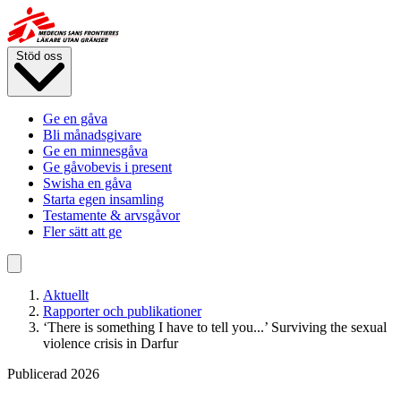
Hoppa
till
huvudinnehåll
Stöd oss
Ge en gåva
Bli månadsgivare
Ge en minnesgåva
Ge gåvobevis i present
Swisha en gåva
Starta egen insamling
Testamente & arvsgåvor
Fler sätt att ge
Aktuellt
Rapporter och publikationer
‘There is something I have to tell you...’ Surviving the sexual
violence crisis in Darfur
Publicerad 2026