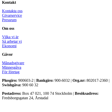
Kontakt
Kontakta oss
Givarservice
Pressrum
Om oss
Vilka vi är
Så arbetar vi
Ekonomi
Gåvor
Månadsgivare
Minnesgåva
För företag
Plusgiro:
900603-2 |
Bankgiro:
900-6032 |
Org.nr:
802017-2360 |
Swishgåva:
900 60 32
Postadress:
Box 47 021, 100 74 Stockholm |
Besöksadress:
Fredsborgsgatan 24, Årstadal