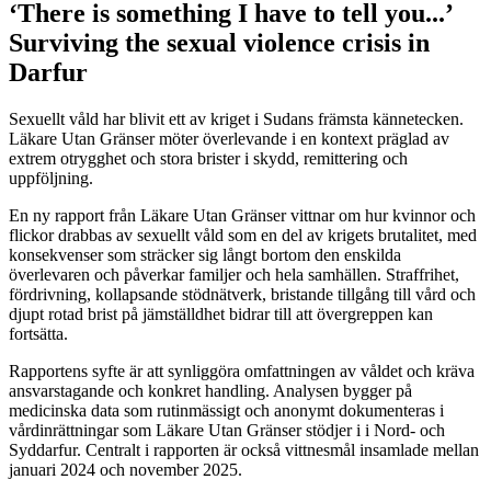
‘There is something I have to tell you...’
Surviving the sexual violence crisis in
Darfur
Sexuellt våld har blivit ett av kriget i Sudans främsta kännetecken.
Läkare Utan Gränser möter överlevande i en kontext präglad av
extrem otrygghet och stora brister i skydd, remittering och
uppföljning.
En ny rapport från Läkare Utan Gränser vittnar om hur kvinnor och
flickor drabbas av sexuellt våld som en del av krigets brutalitet, med
konsekvenser som sträcker sig långt bortom den enskilda
överlevaren och påverkar familjer och hela samhällen. Straffrihet,
fördrivning, kollapsande stödnätverk, bristande tillgång till vård och
djupt rotad brist på jämställdhet bidrar till att övergreppen kan
fortsätta.
Rapportens syfte är att synliggöra omfattningen av våldet och kräva
ansvarstagande och konkret handling. Analysen bygger på
medicinska data som rutinmässigt och anonymt dokumenteras i
vårdinrättningar som Läkare Utan Gränser stödjer i i Nord- och
Syddarfur. Centralt i rapporten är också vittnesmål insamlade mellan
januari 2024 och november 2025.