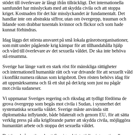
stödet till överlevare är långt ifrån tillräckligt. Det internationella
samfundet har misslyckats med att skydda civila och att stoppa
kriget. Kostnaden för det här misslyckandet är fundamentalt. Det
handlar inte om abstrakta siffror, utan om övergrepp, trauman och
lidande som drabbar tusentals kvinnor och flickor och som hade
kunnat förhindras.
Idag läggs det största ansvaret på små lokala gräsrotsorganisationer,
som mitt under pågående krig kämpar för att tillhandahålla hjälp
och vård till överlevare av det sexuella våldet. De ska inte behöva
stå ensamma.
Sverige har länge varit en stark röst för mänskliga rättigheter
och internationell humanitär rätt och var drivande för att sexuellt våld
i konflikt numera räknas som krigsbrott. Den rösten behövs idag för
att uppmärksamma och få ett slut på det krig som just nu pågår
mot civila sudaneser.
Vi uppmanar Sveriges regering och riksdag att tydligt fördöma de
grova övergrepp som begås mot civila i Sudan, i synnerhet det
systematiska sexuella våldet. Sverige måste använda sitt
diplomatiska inflytande, både bilateralt och genom EU, för att sätta
verklig press på alla krigförande parter att skydda civila, möjliggöra
humanitärt arbete och stoppa det sexuella våldet.