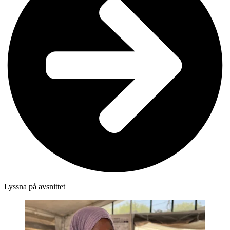
Lyssna på avsnittet