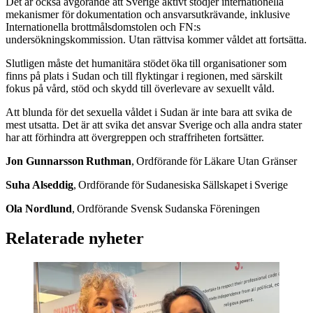
Det är också avgörande att Sverige aktivt stödjer internationella
mekanismer för dokumentation och ansvarsutkrävande, inklusive
Internationella brottmålsdomstolen och FN:s
undersökningskommission. Utan rättvisa kommer våldet att fortsätta.
Slutligen måste det humanitära stödet öka till organisationer som
finns på plats i Sudan och till flyktingar i regionen, med särskilt
fokus på vård, stöd och skydd till överlevare av sexuellt våld.
Att blunda för det sexuella våldet i Sudan är inte bara att svika de
mest utsatta. Det är att svika det ansvar Sverige och alla andra stater
har att förhindra att övergreppen och straffriheten fortsätter.
Jon Gunnarsson Ruthman
, Ordförande för Läkare Utan Gränser
Suha Alseddig
, Ordförande för Sudanesiska Sällskapet i Sverige
Ola Nordlund
, Ordförande Svensk Sudanska Föreningen
Relaterade nyheter