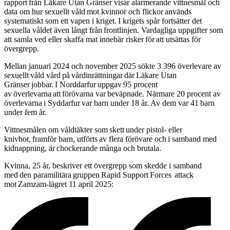
rapport från Läkare Utan Gränser visar alarmerande vittnesmål och
data om hur sexuellt våld mot kvinnor och flickor används
systematiskt som ett vapen i kriget. I krigets spår fortsätter det
sexuella våldet även långt från frontlinjen. Vardagliga uppgifter som
att samla ved eller skaffa mat innebär risker för att utsättas för
övergrepp.
Mellan januari 2024 och november 2025 sökte 3 396 överlevare av
sexuellt våld vård på vårdinrättningar där Läkare Utan
Gränser jobbar. I Norddarfur uppgav 95 procent
av överlevarna att förövarna var beväpnade. Närmare 20 procent av
överlevarna i Syddarfur var barn under 18 år. Av dem var 41 barn
under fem år.
Vittnesmålen om våldtäkter som skett under pistol- eller
knivhot, framför barn, utförts av flera förövare och i samband med
kidnappning, är chockerande många och brutala.
Kvinna, 25 år, beskriver ett övergrepp som skedde i samband
med den paramilitära gruppen Rapid Support Forces attack
mot Zamzam-lägret 11 april 2025: