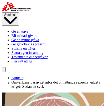
Hoppa
till
huvudinnehåll
Stöd oss
Ge en gåva
Bli månadsgivare
Ge en minnesgåva
Ge gåvobevis i present
Swisha en gåva
Starta egen insamling
Testamente & arvsgåvor
Fler sätt att ge
Aktuellt
Omvärldens passivitet inför det omfattande sexuella våldet i
krigets Sudan ett svek