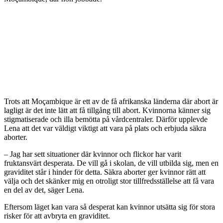
Trots att Moçambique är ett av de få afrikanska länderna där abort är
lagligt är det inte lätt att få tillgång till abort. Kvinnorna känner sig
stigmatiserade och illa bemötta på vårdcentraler. Därför upplevde
Lena att det var väldigt viktigt att vara på plats och erbjuda säkra
aborter.
– Jag har sett situationer där kvinnor och flickor har varit
fruktansvärt desperata. De vill gå i skolan, de vill utbilda sig, men en
graviditet står i hinder för detta. Säkra aborter ger kvinnor rätt att
välja och det skänker mig en otroligt stor tillfredsställelse att få vara
en del av det, säger Lena.
Eftersom läget kan vara så desperat kan kvinnor utsätta sig för stora
risker för att avbryta en graviditet.