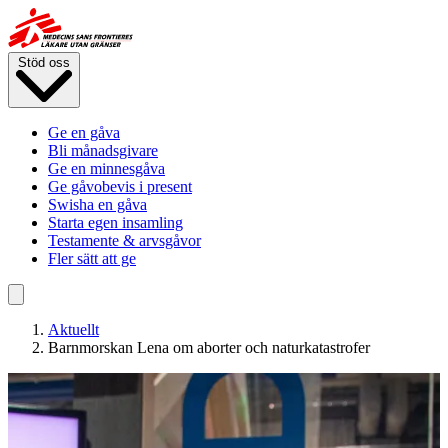
Hoppa
till
huvudinnehåll
Stöd oss
Ge en gåva
Bli månadsgivare
Ge en minnesgåva
Ge gåvobevis i present
Swisha en gåva
Starta egen insamling
Testamente & arvsgåvor
Fler sätt att ge
Aktuellt
Barnmorskan Lena om aborter och naturkatastrofer