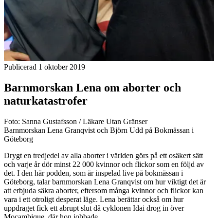
Publicerad 1 oktober 2019
Barnmorskan Lena om aborter och
naturkatastrofer
Foto: Sanna Gustafsson / Läkare Utan Gränser
Barnmorskan Lena Granqvist och Björn Udd på Bokmässan i
Göteborg
Drygt en tredjedel av alla aborter i världen görs på ett osäkert sätt
och varje år dör minst 22 000 kvinnor och flickor som en följd av
det. I den här podden, som är inspelad live på bokmässan i
Göteborg, talar barnmorskan Lena Granqvist om hur viktigt det är
att erbjuda säkra aborter, eftersom många kvinnor och flickor kan
vara i ett otroligt desperat läge. Lena berättar också om hur
uppdraget fick ett abrupt slut då cyklonen Idai drog in över
Moçambique, där hon jobbade.