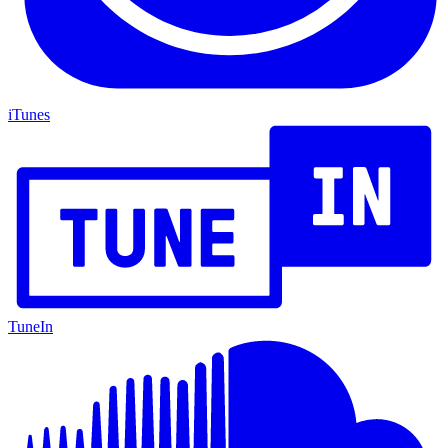
iTunes
TuneIn