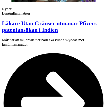
Nyhet:
Lunginflammation
Läkare Utan Gränser utmanar Pfizers
patentansökan i Indien
Målet är att miljontals fler barn ska kunna skyddas mot
lunginflammation.