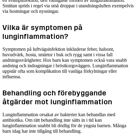
en svampinfektion, den vanligaste formen av lunginflammation.
Smittan sprids i regel via små droppar i utandningsluften exempelvis
via hostningar och nysningar.
Vilka är symptomen på
lunginflammation?
Symptomen på luftvägsinfektion inkluderar feber, halsont,
huvudvärk, hosta, smärtor i buk och rygg samt i vissa fall
andningssvårigheter. Hos barn kan symptomen också vara snabb
andning och indragningar i bröstkorgsväggen. Lunginflammation
uppstår ofta som komplikation till vanliga förkylningar eller
influensa.
Behandling och förebyggande
åtgärder mot lunginflammation
Lunginflammation orsakat av bakterier kan behandlas med
antibiotika. Om rätt behandling inte sätts in i tid kan
lunginflammation snabbt bli dödlig för de yngsta barnen. Många
barn idag har inte tillgång till behandling.