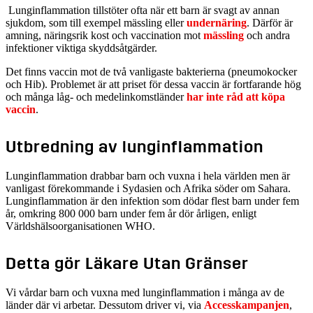
Lunginflammation tillstöter ofta när ett barn är svagt av annan
sjukdom, som till exempel mässling eller
undernäring
. Därför är
amning, näringsrik kost och vaccination mot
mässling
och andra
infektioner viktiga skyddsåtgärder.
Det finns vaccin mot de två vanligaste bakterierna (pneumokocker
och Hib). Problemet är att priset för dessa vaccin är fortfarande hög
och många låg- och medelinkomstländer
har inte råd att köpa
vaccin
.
Utbredning av lunginflammation
Lunginflammation drabbar barn och vuxna i hela världen men är
vanligast förekommande i Sydasien och Afrika söder om Sahara.
Lunginflammation är den infektion som dödar flest barn under fem
år, omkring 800 000 barn under fem år dör årligen, enligt
Världshälsoorganisationen WHO.
Detta gör Läkare Utan Gränser
Vi vårdar barn och vuxna med lunginflammation i många av de
länder där vi arbetar. Dessutom driver vi, via
A
ccesskampanjen
,