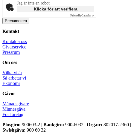
Jag är inte en robot
Klicka för att verifiera
Friendly
Captcha ⇗
Kontakt
Kontakta oss
Givarservice
Pressrum
Om oss
Vilka vi är
Så arbetar vi
Ekonomi
Gåvor
Månadsgivare
Minnesgåva
För företag
Plusgiro:
900603-2 |
Bankgiro:
900-6032 |
Org.nr:
802017-2360 |
Swishgåva:
900 60 32