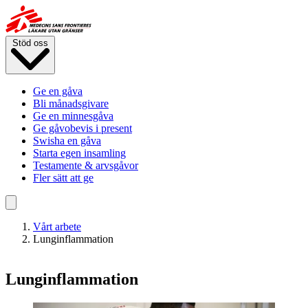
Hoppa
till
huvudinnehåll
Stöd oss
Ge en gåva
Bli månadsgivare
Ge en minnesgåva
Ge gåvobevis i present
Swisha en gåva
Starta egen insamling
Testamente & arvsgåvor
Fler sätt att ge
Vårt arbete
Lunginflammation
Lunginflammation