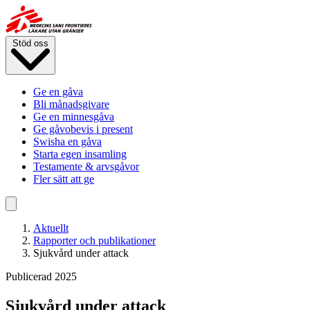
Hoppa
till
huvudinnehåll
Stöd oss
Ge en gåva
Bli månadsgivare
Ge en minnesgåva
Ge gåvobevis i present
Swisha en gåva
Starta egen insamling
Testamente & arvsgåvor
Fler sätt att ge
Aktuellt
Rapporter och publikationer
Sjukvård under attack
Publicerad 2025
Sjukvård under attack