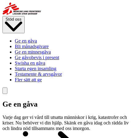
Hoppa
till
huvudinnehåll
Stöd oss
Ge en gåva
Bli månadsgivare
Ge en minnesgåva
Ge gåvobevis i present
Swisha en gåva
Starta egen insamling
Testamente & arvsgåvor
Fler sätt att ge
Ge en gåva
Varje dag ger vi vård till utsatta människor i krig, katastrofer och
kriser. Nu behöver vi din hjälp. Skänk en gåva idag och rädda liv
och lindra nöd tillsammans med oss imorgon.