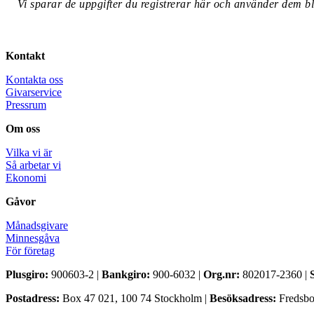
Vi sparar de uppgifter du registrerar här och använder dem bl
Information
message
Kontakt
Kontakta oss
Givarservice
Pressrum
Om oss
Vilka vi är
Så arbetar vi
Ekonomi
Gåvor
Månadsgivare
Minnesgåva
För företag
Plusgiro:
900603-2 |
Bankgiro:
900-6032 |
Org.nr:
802017-2360 |
Postadress:
Box 47 021, 100 74 Stockholm |
Besöksadress:
Fredsbor