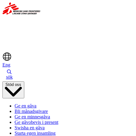
Hoppa
till
huvudinnehåll
Eng
sök
Stöd oss
Ge en gåva
Bli månadsgivare
Ge en minnesgåva
Ge gåvobevis i present
Swisha en gåva
Starta egen insamling