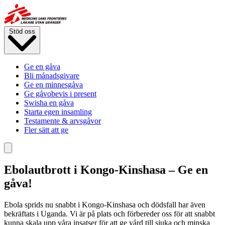
Hoppa
till
huvudinnehåll
Stöd oss
Ge en gåva
Bli månadsgivare
Ge en minnesgåva
Ge gåvobevis i present
Swisha en gåva
Starta egen insamling
Testamente & arvsgåvor
Fler sätt att ge
Ebolautbrott i Kongo-Kinshasa – Ge en
gåva!
Ebola sprids nu snabbt i Kongo-Kinshasa och dödsfall har även
bekräftats i Uganda. Vi är på plats och förbereder oss för att snabbt
kunna skala upp våra insatser för att ge vård till sjuka och minska