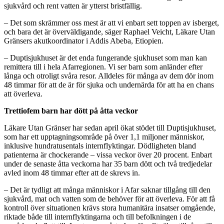
sjukvård och rent vatten är ytterst bristfällig.
– Det som skrämmer oss mest är att vi enbart sett toppen av isberget,
och bara det är överväldigande, säger Raphael Veicht, Läkare Utan
Gränsers akutkoordinator i Addis Abeba, Etiopien.
– Duptisjukhuset är det enda fungerande sjukhuset som man kan
remittera till i hela Afarregionen. Vi ser barn som anländer efter
långa och otroligt svåra resor. Alldeles för många av dem dör inom
48 timmar för att de är för sjuka och undernärda för att ha en chans
att överleva.
Trettiofem barn har dött på åtta veckor
Läkare Utan Gränser har sedan april ökat stödet till Duptisjukhuset,
som har ett upptagningsområde på över 1,1 miljoner människor,
inklusive hundratusentals internflyktingar. Dödligheten bland
patienterna är chockerande – vissa veckor över 20 procent. Enbart
under de senaste åtta veckorna har 35 barn dött och två tredjedelar
avled inom 48 timmar efter att de skrevs in.
– Det är tydligt att många människor i Afar saknar tillgång till den
sjukvård, mat och vatten som de behöver för att överleva. För att få
kontroll över situationen krävs stora humanitära insatser omgående,
riktade både till internflyktingarna och till befolkningen i de