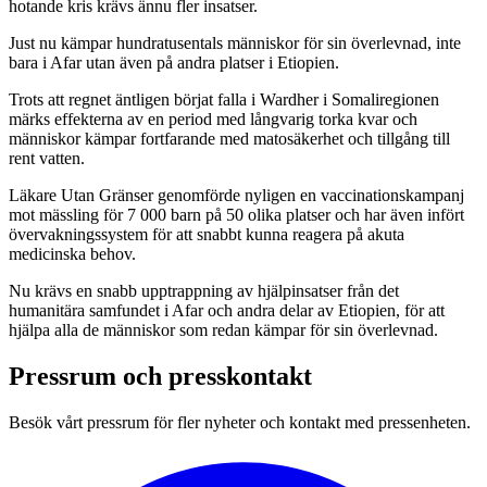
hotande kris krävs ännu fler insatser.
Just nu kämpar hundratusentals människor för sin överlevnad, inte
bara i Afar utan även på andra platser i Etiopien.
Trots att regnet äntligen börjat falla i Wardher i Somaliregionen
märks effekterna av en period med långvarig torka kvar och
människor kämpar fortfarande med matosäkerhet och tillgång till
rent vatten.
Läkare Utan Gränser genomförde nyligen en vaccinationskampanj
mot mässling för 7 000 barn på 50 olika platser och har även infört
övervakningssystem för att snabbt kunna reagera på akuta
medicinska behov.
Nu krävs en snabb upptrappning av hjälpinsatser från det
humanitära samfundet i Afar och andra delar av Etiopien, för att
hjälpa alla de människor som redan kämpar för sin överlevnad.
Pressrum och presskontakt
Besök vårt pressrum för fler nyheter och kontakt med pressenheten.