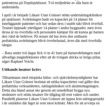
patienterna på Duptisjukhuset. Två tredjedelar av alla barn är
undernärda.
I april i år började Läkare Utan Gränser stötta undernäringskliniken
på sjukhuset. Avdelningen hade en kapacitet på 14 platser för
inneliggande patienter och har sedan dess i snabb takt blivit överfull.
Teamet öppnade ytterligare 14 platser i andra byggnader, men även
dessa är nu överfulla och personalen kämpar för att kunna ge barnen
den vård de behöver. På senare tid har även den ordinarie
pediatriska avdelningen blivit överbelastad, även där med överfulla
sängar.
– Bara under två dagar fick vi in 41 barn på barnavdelningen med
allvarliga maginfektioner efter att de tvingats dricka ur leriga pölar,
säger Raphael Veicht.
Utökande insatser krävs
Tillsammans med etiopiska hälso- och sjukvårdsmyndigheter har
Läkare Utan Gränser beslutat att utöka kapaciteten vad gäller den
pediatriska verksamheten, näringskliniken och akutmottagningen.
Detta ska bland annat ske genom att omedelbart bygga nya
strukturer och stötta insatser för tillgång till rent vatten och sanitet.
Parallellt planerar Läkare Utan Gränser att öppna fem näringsprojekt
i de områden där läget är som mest kritiskt. Men för att avvärja en