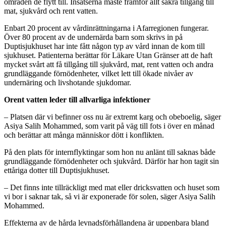
områden de flytt till. Insatserna måste framför allt säkra tillgång till
mat, sjukvård och rent vatten.
Enbart 20 procent av vårdinrättningarna i Afarregionen fungerar.
Över 80 procent av de undernärda barn som skrivs in på
Duptisjukhuset har inte fått någon typ av vård innan de kom till
sjukhuset. Patienterna berättar för Läkare Utan Gränser att de haft
mycket svårt att få tillgång till sjukvård, mat, rent vatten och andra
grundläggande förnödenheter, vilket lett till ökade nivåer av
undernäring och livshotande sjukdomar.
Orent vatten leder till allvarliga infektioner
– Platsen där vi befinner oss nu är extremt karg och obeboelig, säger
Asiya Salih Mohammed, som varit på väg till fots i över en månad
och berättar att många människor dött i konflikten.
På den plats för internflyktingar som hon nu anlänt till saknas både
grundläggande förnödenheter och sjukvård. Därför har hon tagit sin
ettåriga dotter till Duptisjukhuset.
– Det finns inte tillräckligt med mat eller dricksvatten och huset som
vi bor i saknar tak, så vi är exponerade för solen, säger Asiya Salih
Mohammed.
Effekterna av de hårda levnadsförhållandena är uppenbara bland