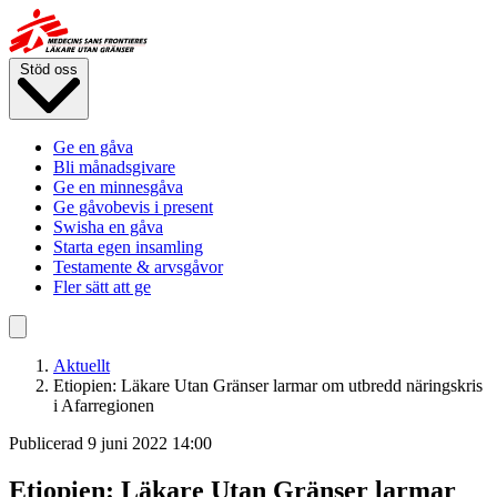
Hoppa
till
huvudinnehåll
Stöd oss
Ge en gåva
Bli månadsgivare
Ge en minnesgåva
Ge gåvobevis i present
Swisha en gåva
Starta egen insamling
Testamente & arvsgåvor
Fler sätt att ge
Aktuellt
Etiopien: Läkare Utan Gränser larmar om utbredd näringskris
i Afarregionen
Publicerad 9 juni 2022 14:00
Etiopien: Läkare Utan Gränser larmar