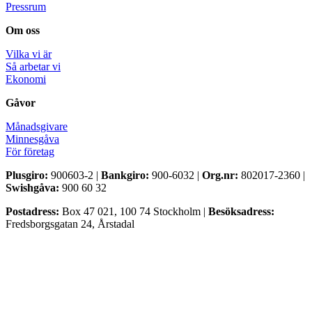
Pressrum
Om oss
Vilka vi är
Så arbetar vi
Ekonomi
Gåvor
Månadsgivare
Minnesgåva
För företag
Plusgiro:
900603-2 |
Bankgiro:
900-6032 |
Org.nr:
802017-2360 |
Swishgåva:
900 60 32
Postadress:
Box 47 021, 100 74 Stockholm |
Besöksadress:
Fredsborgsgatan 24, Årstadal