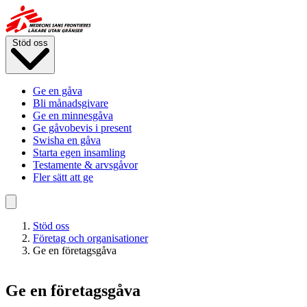
Hoppa
till
huvudinnehåll
Stöd oss
Ge en gåva
Bli månadsgivare
Ge en minnesgåva
Ge gåvobevis i present
Swisha en gåva
Starta egen insamling
Testamente & arvsgåvor
Fler sätt att ge
Stöd oss
Företag och organisationer
Ge en företagsgåva
Ge en företagsgåva