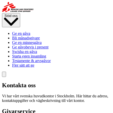
Hoppa
till
huvudinnehåll
Stöd oss
Ge en gåva
Bli månadsgivare
Ge en minnesgåva
Ge gåvobevis i present
Swisha en gåva
Starta egen insamling
Testamente & arvsgåvor
Fler sätt att ge
Kontakta oss
Vi har vårt svenska huvudkontor i Stockholm. Här hittar du adress,
kontaktuppgifter och vägbeskrivning till vårt kontor.
Givarservice