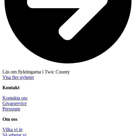
Läs om flyktingarna i Twic County
Visa fler nyheter
Kontakt
Kontakta oss
Givarservice
Pressrum
Om oss
Vilka vi är
Så arbetar vi