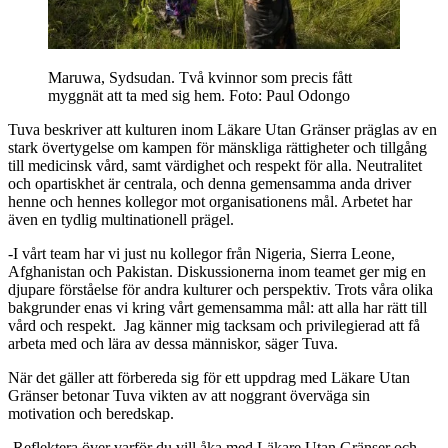
Maruwa, Sydsudan. Två kvinnor som precis fått
myggnät att ta med sig hem.
Foto: Paul Odongo
Tuva beskriver att kulturen inom Läkare Utan Gränser präglas av en
stark övertygelse om kampen för mänskliga rättigheter och tillgång
till medicinsk vård, samt värdighet och respekt för alla. Neutralitet
och opartiskhet är centrala, och denna gemensamma anda driver
henne och hennes kollegor mot organisationens mål. Arbetet har
även en tydlig multinationell prägel.
-I vårt team har vi just nu kollegor från Nigeria, Sierra Leone,
Afghanistan och Pakistan. Diskussionerna inom teamet ger mig en
djupare förståelse för andra kulturer och perspektiv. Trots våra olika
bakgrunder enas vi kring vårt gemensamma mål: att alla har rätt till
vård och respekt. Jag känner mig tacksam och privilegierad att få
arbeta med och lära av dessa människor, säger Tuva.
När det gäller att förbereda sig för ett uppdrag med Läkare Utan
Gränser betonar Tuva vikten av att noggrant överväga sin
motivation och beredskap.
-Reflektera över varför du vill åka med Läkare Utan Gränser och