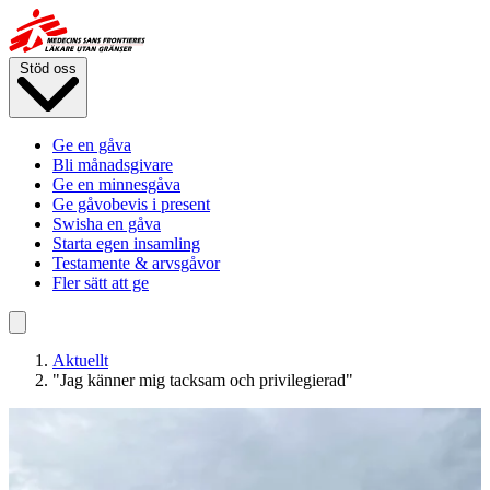
Hoppa
till
huvudinnehåll
Stöd oss
Ge en gåva
Bli månadsgivare
Ge en minnesgåva
Ge gåvobevis i present
Swisha en gåva
Starta egen insamling
Testamente & arvsgåvor
Fler sätt att ge
Aktuellt
"Jag känner mig tacksam och privilegierad"