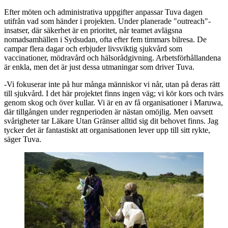
Efter möten och administrativa uppgifter anpassar Tuva dagen
utifrån vad som händer i projekten. Under planerade "outreach"-
insatser, där säkerhet är en prioritet, når teamet avlägsna
nomadsamhällen i Sydsudan, ofta efter fem timmars bilresa. De
campar flera dagar och erbjuder livsviktig sjukvård som
vaccinationer, mödravård och hälsorådgivning. Arbetsförhållandena
är enkla, men det är just dessa utmaningar som driver Tuva.
-Vi fokuserar inte på hur många människor vi når, utan på deras rätt
till sjukvård. I det här projektet finns ingen väg; vi kör kors och tvärs
genom skog och över kullar. Vi är en av få organisationer i Maruwa,
där tillgången under regnperioden är nästan omöjlig. Men oavsett
svårigheter tar Läkare Utan Gränser alltid sig dit behovet finns. Jag
tycker det är fantastiskt att organisationen lever upp till sitt rykte,
säger Tuva.