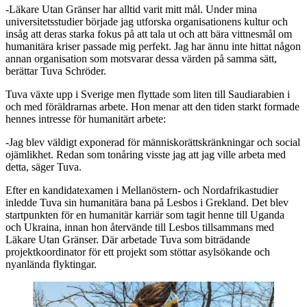
-Läkare Utan Gränser har alltid varit mitt mål. Under mina
universitetsstudier började jag utforska organisationens kultur och
insåg att deras starka fokus på att tala ut och att bära vittnesmål om
humanitära kriser passade mig perfekt. Jag har ännu inte hittat någon
annan organisation som motsvarar dessa värden på samma sätt,
berättar Tuva Schröder.
Tuva växte upp i Sverige men flyttade som liten till Saudiarabien i
och med föräldrarnas arbete. Hon menar att den tiden starkt formade
hennes intresse för humanitärt arbete:
-Jag blev väldigt exponerad för människorättskränkningar och social
ojämlikhet. Redan som tonåring visste jag att jag ville arbeta med
detta, säger Tuva.
Efter en kandidatexamen i Mellanöstern- och Nordafrikastudier
inledde Tuva sin humanitära bana på Lesbos i Grekland. Det blev
startpunkten för en humanitär karriär som tagit henne till Uganda
och Ukraina, innan hon återvände till Lesbos tillsammans med
Läkare Utan Gränser. Där arbetade Tuva som biträdande
projektkoordinator för ett projekt som stöttar asylsökande och
nyanlända flyktingar.