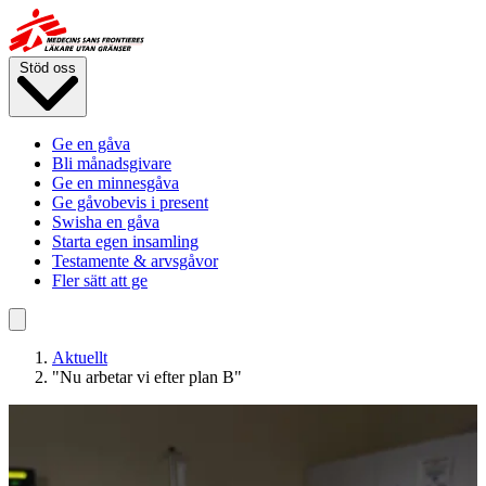
Hoppa
till
huvudinnehåll
Stöd oss
Ge en gåva
Bli månadsgivare
Ge en minnesgåva
Ge gåvobevis i present
Swisha en gåva
Starta egen insamling
Testamente & arvsgåvor
Fler sätt att ge
Aktuellt
"Nu arbetar vi efter plan B"