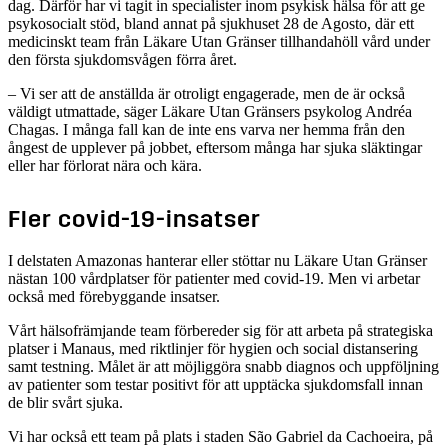
dag. Därför har vi tagit in specialister inom psykisk hälsa för att ge
psykosocialt stöd, bland annat på sjukhuset 28 de Agosto, där ett
medicinskt team från Läkare Utan Gränser tillhandahöll vård under
den första sjukdomsvågen förra året.
– Vi ser att de anställda är otroligt engagerade, men de är också
väldigt utmattade, säger Läkare Utan Gränsers psykolog Andréa
Chagas. I många fall kan de inte ens varva ner hemma från den
ångest de upplever på jobbet, eftersom många har sjuka släktingar
eller har förlorat nära och kära.
Fler covid-19-insatser
I delstaten Amazonas hanterar eller stöttar nu Läkare Utan Gränser
nästan 100 vårdplatser för patienter med covid-19. Men vi arbetar
också med förebyggande insatser.
Vårt hälsofrämjande team förbereder sig för att arbeta på strategiska
platser i Manaus, med riktlinjer för hygien och social distansering
samt testning. Målet är att möjliggöra snabb diagnos och uppföljning
av patienter som testar positivt för att upptäcka sjukdomsfall innan
de blir svårt sjuka.
Vi har också ett team på plats i staden São Gabriel da Cachoeira, på