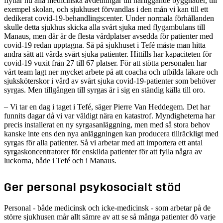
flyttar nu alla medicinska avdelningar till närliggande byggnader, till
exempel skolan, och sjukhuset förvandlas i den mån vi kan till ett
dedikerat covid-19-behandlingscenter. Under normala förhållanden
skulle detta sjukhus skicka alla svårt sjuka med flygambulans till
Manaus, men där är de flesta vårdplatser avsedda för patienter med
covid-19 redan upptagna. Så på sjukhuset i Tefé måste man hitta
andra sätt att vårda svårt sjuka patienter. Hittills har kapaciteten för
covid-19 vuxit från 27 till 67 platser. För att stötta personalen har
vårt team lagt ner mycket arbete på att coacha och utbilda läkare och
sjuksköterskor i vård av svårt sjuka covid-19-patienter som behöver
syrgas. Men tillgången till syrgas är i sig en ständig källa till oro.
– Vi tar en dag i taget i Tefé, säger Pierre Van Heddegem. Det har
funnits dagar då vi var väldigt nära en katastrof. Myndigheterna har
precis installerat en ny syrgasanläggning, men med så stora behov
kanske inte ens den nya anläggningen kan producera tillräckligt med
syrgas för alla patienter. Så vi arbetar med att importera ett antal
syrgaskoncentratorer för enskilda patienter för att fylla några av
luckorna, både i Tefé och i Manaus.
Ger personal psykosocialt stöd
Personal - både medicinsk och icke-medicinsk - som arbetar på de
större sjukhusen mår allt sämre av att se så många patienter dö varje