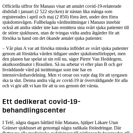
Officiella siffror för Manaus visar att antalet covid-19-relaterade
dödsfall i januari (2 522 stycken) är nästan lika många som
registrerades i april och maj (2 850) förra året, under den förra
sjukdomsvågen. Fullbelagda vårdinrättningar i Manaus innebär
också att andra städer inte kan remittera sina svårt sjuka patienter till
de större sjukhusen, utan de tvingas vidta andra åtgärder för att
försöka ta hand om det ökande antalet sjuka patienter.
– Vår plan A var att försöka minska inflödet av svårt sjuka patienter
genom att förstärka vården tidigare under sjukdomsförloppet, men
den planen har spelat ut sin roll nu, säger Pierre Van Heddegem,
akutkoordinator i Brasilien. Så nu arbetar vi efter plan B och ger
livräddande vård på inrättningar som inte har en
intensivvårdsavdelning. Men vi oroar oss varje dag för att syrgasen
ska ta slut. Denna andra våg av covid-19 är överväldigande för alla
och vi gör allt vi kan för att ta oss genom det värsta.
Ett dedikerat covid-19-
behandlingscenter
I Tefé, några dagars båtfärd från Manaus, hjälper Läkare Utan
Gränser sjukhuset att genomgå några radikala förändringar. Där