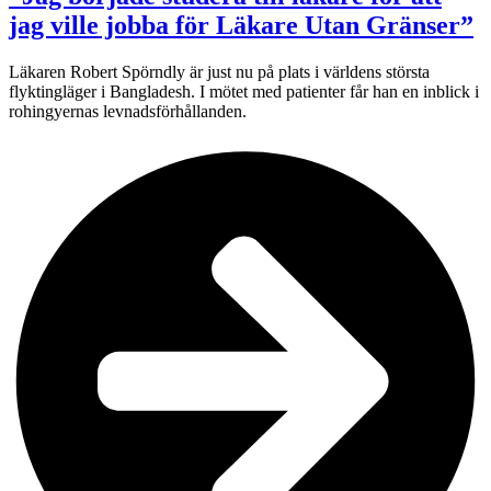
jag ville jobba för Läkare Utan Gränser”
Läkaren Robert Spörndly är just nu på plats i världens största
flyktingläger i Bangladesh. I mötet med patienter får han en inblick i
rohingyernas levnadsförhållanden.