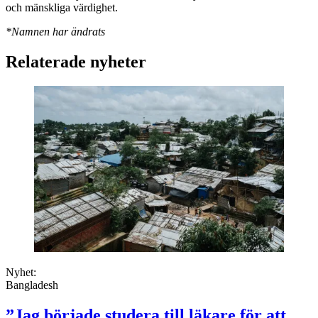
och mänskliga värdighet.
*Namnen har ändrats
Relaterade nyheter
Nyhet:
Bangladesh
”Jag började studera till läkare för att