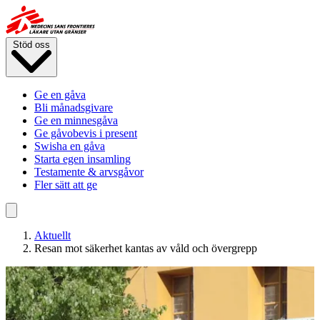
Hoppa
till
huvudinnehåll
Stöd oss
Ge en gåva
Bli månadsgivare
Ge en minnesgåva
Ge gåvobevis i present
Swisha en gåva
Starta egen insamling
Testamente & arvsgåvor
Fler sätt att ge
Aktuellt
Resan mot säkerhet kantas av våld och övergrepp