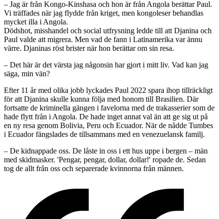
– Jag är från Kongo-Kinshasa och hon är från Angola berättar Paul.
Vi träffades när jag flydde från kriget, men kongoleser behandlas
mycket illa i Angola.
Dödshot, misshandel och social utfrysning ledde till att Djanina och
Paul valde att migrera. Men vad de fann i Latinamerika var ännu
värre. Djaninas röst brister när hon berättar om sin resa.
– Det här är det värsta jag någonsin har gjort i mitt liv. Vad kan jag
säga, min vän?
Efter 11 år med olika jobb lyckades Paul 2022 spara ihop tillräckligt
för att Djanina skulle kunna följa med honom till Brasilien. Där
fortsatte de kriminella gängen i favelorna med de trakasserier som de
hade flytt från i Angola. De hade inget annat val än att ge sig ut på
en ny resa genom Bolivia, Peru och Ecuador. När de nådde Tumbes
i Ecuador fängslades de tillsammans med en venezuelansk familj.
– De kidnappade oss. De låste in oss i ett hus uppe i bergen – män
med skidmasker. 'Pengar, pengar, dollar, dollar!' ropade de. Sedan
tog de allt från oss och separerade kvinnorna från männen.