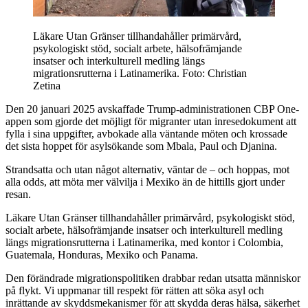
Läkare Utan Gränser tillhandahåller primärvård,
psykologiskt stöd, socialt arbete, hälsofrämjande
insatser och interkulturell medling längs
migrationsrutterna i Latinamerika.
Foto: Christian
Zetina
Den 20 januari 2025 avskaffade Trump-administrationen CBP One-
appen som gjorde det möjligt för migranter utan inresedokument att
fylla i sina uppgifter, avbokade alla väntande möten och krossade
det sista hoppet för asylsökande som Mbala, Paul och Djanina.
Strandsatta och utan något alternativ, väntar de – och hoppas, mot
alla odds, att möta mer välvilja i Mexiko än de hittills gjort under
resan.
Läkare Utan Gränser tillhandahåller primärvård, psykologiskt stöd,
socialt arbete, hälsofrämjande insatser och interkulturell medling
längs migrationsrutterna i Latinamerika, med kontor i Colombia,
Guatemala, Honduras, Mexiko och Panama.
Den förändrade migrationspolitiken drabbar redan utsatta människor
på flykt. Vi uppmanar till respekt för rätten att söka asyl och
inrättande av skyddsmekanismer för att skydda deras hälsa, säkerhet