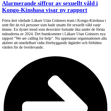
Alarmerande siffror av sexuellt våld i
Kongo-Kinshasa visar ny rapport
Förra året vårdade Läkare Utan Gränsers team i Kongo-Kinshasa i
snitt fler än två personer som hade utsatts för sexuellt våld varje
timme. En dyster trend som dessvärre fortsatte öka under de första
månaderna av 2024. Det framkommer i Läkare Utan Gränsers nya
rapport "We are calling for help". Nu uppmanar organisationen alla
aktörer att omedelbart vidta förebyggande åtgärder och förbättra
vården för de överlevande.