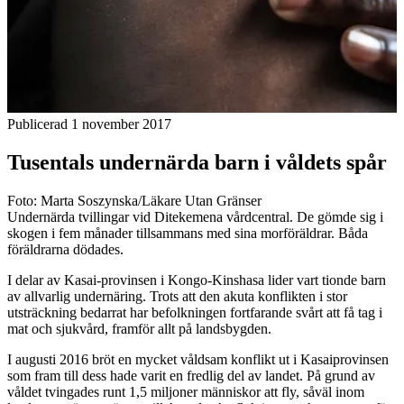
Publicerad 1 november 2017
Tusentals undernärda barn i våldets spår
Foto: Marta Soszynska/Läkare Utan Gränser
Undernärda tvillingar vid Ditekemena vårdcentral. De gömde sig i
skogen i fem månader tillsammans med sina morföräldrar. Båda
föräldrarna dödades.
I delar av Kasai-provinsen i Kongo-Kinshasa lider vart tionde barn
av allvarlig undernäring. Trots att den akuta konflikten i stor
utsträckning bedarrat har befolkningen fortfarande svårt att få tag i
mat och sjukvård, framför allt på landsbygden.
I augusti 2016 bröt en mycket våldsam konflikt ut i Kasaiprovinsen
som fram till dess hade varit en fredlig del av landet. På grund av
våldet tvingades runt 1,5 miljoner människor att fly, såväl inom