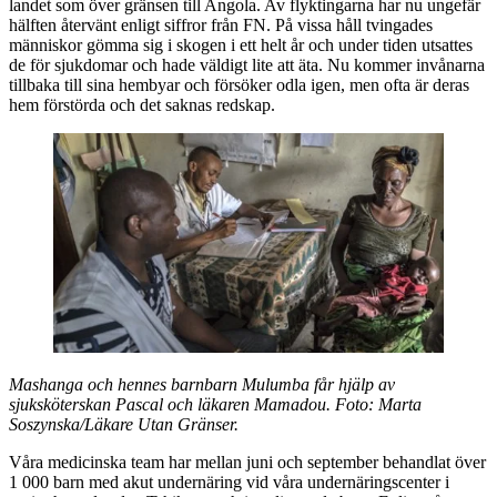
landet som över gränsen till Angola. Av flyktingarna har nu ungefär
hälften återvänt enligt siffror från FN. På vissa håll tvingades
människor gömma sig i skogen i ett helt år och under tiden utsattes
de för sjukdomar och hade väldigt lite att äta. Nu kommer invånarna
tillbaka till sina hembyar och försöker odla igen, men ofta är deras
hem förstörda och det saknas redskap.
Mashanga och hennes barnbarn Mulumba får hjälp av
sjuksköterskan Pascal och läkaren Mamadou. Foto: Marta
Soszynska/Läkare Utan Gränser.
Våra medicinska team har mellan juni och september behandlat över
1 000 barn med akut undernäring vid våra undernäringscenter i