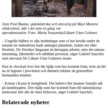
Jean Paul Buana, sjuksköterska och ansvarig på Mayi Munene
vårdcentral, står i det som en gång var
operationssalen. Foto: Marta Soszynska/Läkare Utan Gränser.
– Ungefär hälften av alla inrättningar som vi har besökt under de
senaste tre månaderna hade antingen plundrats, bränts ner eller
förstörts. De försöker långsamt att återuppta arbetet, men det saknas
utrustning, läkemedel och utbildad personal, säger Gabriel Sanchéz
som ansvarar för Läkare Utan Gränsers insats.
Han är chockad över hur lite hjälp som har kommit fram, trots att det
nu är lugnare i provinsen och därmed enklare att genomföra
humanitära insatser.
– Krisen i Kasai är bortglömd. Det behövs fler insatser framför allt
på landsbygden. Den hjälp som har kommit fram till människorna
motsvarar inte alls de stora behoven, säger Gabriel Sanchéz.
Relaterade nyheter