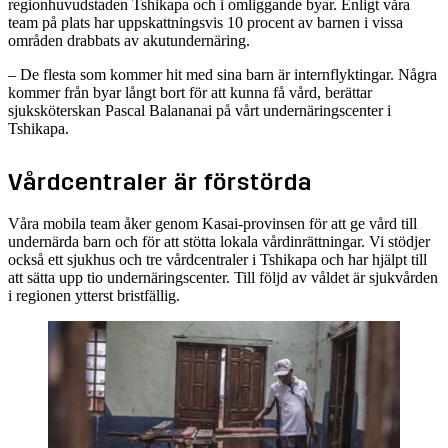
regionhuvudstaden Tshikapa och i omliggande byar. Enligt våra
team på plats har uppskattningsvis 10 procent av barnen i vissa
områden drabbats av akutundernäring.
– De flesta som kommer hit med sina barn är internflyktingar. Några
kommer från byar långt bort för att kunna få vård, berättar
sjuksköterskan Pascal Balananai på vårt undernäringscenter i
Tshikapa.
Vårdcentraler är förstörda
Våra mobila team åker genom Kasai-provinsen för att ge vård till
undernärda barn och för att stötta lokala vårdinrättningar. Vi stödjer
också ett sjukhus och tre vårdcentraler i Tshikapa och har hjälpt till
att sätta upp tio undernäringscenter. Till följd av våldet är sjukvården
i regionen ytterst bristfällig.