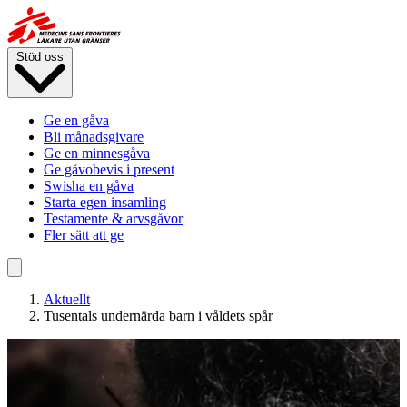
Hoppa
till
huvudinnehåll
Stöd oss
Ge en gåva
Bli månadsgivare
Ge en minnesgåva
Ge gåvobevis i present
Swisha en gåva
Starta egen insamling
Testamente & arvsgåvor
Fler sätt att ge
Aktuellt
Tusentals undernärda barn i våldets spår