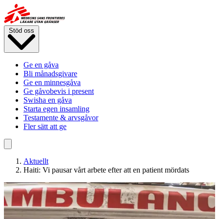
Hoppa
till
huvudinnehåll
Stöd oss
Ge en gåva
Bli månadsgivare
Ge en minnesgåva
Ge gåvobevis i present
Swisha en gåva
Starta egen insamling
Testamente & arvsgåvor
Fler sätt att ge
Aktuellt
Haiti: Vi pausar vårt arbete efter att en patient mördats