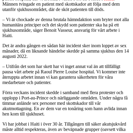
Männen tvingade en patient med skottskador att följa med dem
utanför sjukhusområdet, där de sköt patienten till döds.
‒ Vi är chockade av denna brutala hämndaktion som bryter mot alla
humanitära principer och det skydd som patienter ska ha på ett
sjukhusområde, säger Benoit Vasseur, ansvarig för vårt arbete i
Haiti.
Det är andra gången en sådan här incident sker inom loppet av sex
månader, då en liknande händelse skedde på samma sjukhus den 14
augusti 2022.
‒ Utifrån det som har skett har vi inget annat val än att tillfälligt
pausa vårt arbete på Raoul Pierre Louise hospital. Vi kommer inte
återuppta arbetet innan vi kan garantera säkerheten för våra
medarbetare och patienter.
Förra veckans incident skedde i samband med flera protester och
upplopp i Port-au-Prince och närliggande områden. Under några få
timmar anlände sex personer med skottskador till vår
akutmottagning. En av dem var en tonåring som hann avlida innan
hen kom till sjukhuset.
Vi har jobbat i Haiti i över 30 år. Tillgången till säker akutsjukvård
måste alltid respekteras, även av beväpnade grupper (oavsett vilka