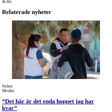
de är).
Relaterade nyheter
Nyhet:
Mexiko
“Det här är det enda hoppet jag har
kvar”