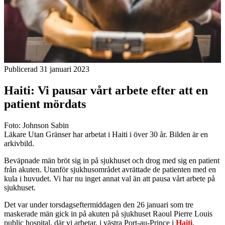
Publicerad 31 januari 2023
Haiti: Vi pausar vårt arbete efter att en
patient mördats
Foto: Johnson Sabin
Läkare Utan Gränser har arbetat i Haiti i över 30 år. Bilden är en
arkivbild.
Beväpnade män bröt sig in på sjukhuset och drog med sig en patient
från akuten. Utanför sjukhusområdet avrättade de patienten med en
kula i huvudet. Vi har nu inget annat val än att pausa vårt arbete på
sjukhuset.
Det var under torsdagseftermiddagen den 26 januari som tre
maskerade män gick in på akuten på sjukhuset Raoul Pierre Louis
public hospital, där vi arbetar, i västra Port-au-Prince i
Haiti
.