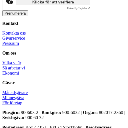
Klicka för att verifiera
Friendly
Captcha ⇗
Kontakt
Kontakta oss
Givarservice
Pressrum
Om oss
Vilka vi är
Så arbetar vi
Ekonomi
Gåvor
Månadsgivare
Minnesgåva
För företag
Plusgiro:
900603-2 |
Bankgiro:
900-6032 |
Org.nr:
802017-2360 |
Swishgåva:
900 60 32
Postadress:
Box 47 021, 100 74 Stockholm |
Besöksadress: