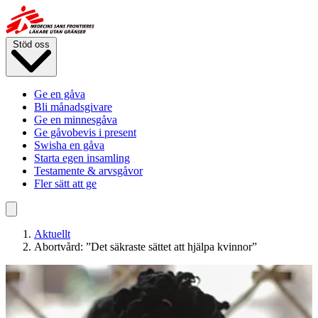
Hoppa
till
huvudinnehåll
Stöd oss
Ge en gåva
Bli månadsgivare
Ge en minnesgåva
Ge gåvobevis i present
Swisha en gåva
Starta egen insamling
Testamente & arvsgåvor
Fler sätt att ge
Aktuellt
Abortvård: ”Det säkraste sättet att hjälpa kvinnor”