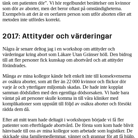
tänk om patienten dör”. Vi hör regelbundet berättelser om kvinnor
som dör av aborter, men det beror oftast på omständigheterna.
Exempelvis att det är en oerfaren person som utför aborten eller att
metoden inte utfördes korrekt.
2017: Attityder och värderingar
Några år senare deltog jag i en workshop om attityder och
värderingar kring abort som Läkare Utan Gränser höll. Den bidrog
till att fler personer fick kunskap om abortvård och att attityder
förändrades.
Många av mina kollegor kände helt enkelt inte till konsekvenserna
av osäkra aborter, som att fler än 22 000 kvinnor och flickor dör
varje år och ytterligare miljontals skadas. De hade inte kopplat
samman dödsfallen med den egentliga dödsorsaken. Vi hade bara
väntat på att personer skulle komma in till våra kliniker med
komplikationer som uppstått till följd av osäkra aborter och försökt
rädda dem då.
Efter att mitt team hade deltagit i workshopen började vi få fler
patienter som efterfrågade abortvård. De första som kom hade blivit
hänvisade till oss av mina kollegor som arbetade som logistiker. De
skickade sina familjemedlemmar, vänner och grannar för att få hjälp.