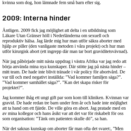
kvinna som dog, hon lämnade fem små barn efter sig.
2009: Interna hinder
Äntligen. 2009 fick jag möjlighet att delta i en utbildning som
Läkare Utan Gränser höll i Nederländerna om sexuell och
reproduktiv hälsa. Jag lärde mig hur man utför säkra aborter med
hjälp av piller (den vanligaste metoden i våra projekt) och hur man
utför kirurgisk abort (ett ingrepp där man tar bort graviditetsvävnad).
När jag påbörjade mitt nästa uppdrag i västra Afrika var jag redo att
börja använda mina nya kunskaper. Där stötte jag på nästa hinder –
mitt team. De hade inte blivit tränade i vår policy för abortvård. De
var till och med negativt inställda: ”Vad kommer familjen säga?”.
”Vad kommer samhället säga?”. ”Kan det skapa risker för
projektet?”.
Jag kommer ihåg ett ungt gift par som kom till kliniken. Kvinnan var
gravid. De hade redan tre barn under fem år och hade inte möjlighet
att ta hand om ett fjärde. De ville göra en abort. Jag pratade med en
av mina kollegor och hans åsikt var att det var för riskabelt för oss
som organisation: ”Tänk om patienten skulle dö”, sa han.
När det saknas kunskap om aborter får man ofta det svaret:, ”Men