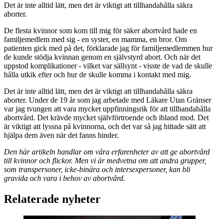
Det är inte alltid lätt, men det är viktigt att tillhandahålla säkra
aborter.
De flesta kvinnor som kom till mig för säker abortvård hade en
familjemedlem med sig - en syster, en mamma, en bror. Om
patienten gick med på det, förklarade jag för familjemedlemmen hur
de kunde stödja kvinnan genom en självstyrd abort. Och när det
uppstod komplikationer - vilket var sällsynt - visste de vad de skulle
hålla utkik efter och hur de skulle komma i kontakt med mig.
Det är inte alltid lätt, men det är viktigt att tillhandahålla säkra
aborter. Under de 19 år som jag arbetade med Läkare Utan Gränser
var jag tvungen att vara mycket uppfinningsrik för att tillhandahålla
abortvård. Det krävde mycket självförtroende och ibland mod. Det
är viktigt att lyssna på kvinnorna, och det var så jag hittade sätt att
hjälpa dem även när det fanns hinder.
Den här artikeln handlar om våra erfarenheter av att ge abortvård
till kvinnor och flickor. Men vi är medvetna om att andra grupper,
som transpersoner, icke-binära och intersexpersoner, kan bli
gravida och vara i behov av abortvård.
Relaterade nyheter