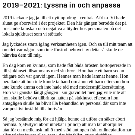
2019–2021: Lyssna in och anpassa
2019 tackade jag ja till ett nytt uppdrag i centrala Afrika. Vi hade
slutat ge abortvård i det projektet. Den här gången berodde det på
bristande kunskap och negativa attityder hos personalen på det
lokala sjukhuset som vi stöttade.
Jag lyckades starta igång verksamheten igen. Och sa till mitt team att
om det var någon som inte förstod behovet av detta så skulle de
hänvisa dem till mig.
En dag kom en kvinna, som hade fått båda brösten bortopererade in
till sjukhuset tillsammans med sin bror. Hon hade ett barn sedan
tidigare och var gravid igen. Hennes man hade lämnat henne. Hon
berättade att hon inte kunde ta hand om ännu ett barn eftersom hon
inte kunde amma och inte hade råd med modersmjölksersättning.
Hon var ganska långt gången i sin graviditet men jag ville inte att
hon skulle behöva tillbringa natten på sjukhuset eftersom hon
antagligen skulle ha blivit illa behandlad av personal där som inte
var positivt inställd till abortvård.
Så jag bestämde mig för att hjälpa henne att utföra en säker abort
hemma. Självstyrd abort innebär i princip att man tar abortpiller
utanför en medicinsk miljö med stöd antingen från onlineplattformar