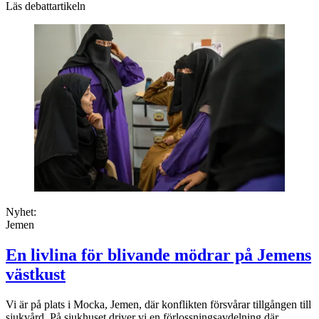
Läs debattartikeln
Nyhet:
Jemen
En livlina för blivande mödrar på Jemens
västkust
Vi är på plats i Mocka, Jemen, där konflikten försvårar tillgången till
sjukvård. På sjukhuset driver vi en förlossningsavdelning där