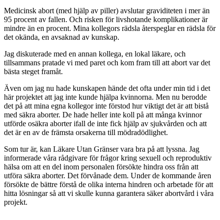
Medicinsk abort (med hjälp av piller) avslutar graviditeten i mer än
95 procent av fallen. Och risken för livshotande komplikationer är
mindre än en procent. Mina kollegors rädsla återspeglar en rädsla för
det okända, en avsaknad av kunskap.
Jag diskuterade med en annan kollega, en lokal läkare, och
tillsammans pratade vi med paret och kom fram till att abort var det
bästa steget framåt.
Även om jag nu hade kunskapen hände det ofta under min tid i det
här projektet att jag inte kunde hjälpa kvinnorna. Men nu berodde
det på att mina egna kollegor inte förstod hur viktigt det är att bistå
med säkra aborter. De hade heller inte koll på att många kvinnor
utförde osäkra aborter ifall de inte fick hjälp av sjukvården och att
det är en av de främsta orsakerna till mödradödlighet.
Som tur är, kan Läkare Utan Gränser vara bra på att lyssna. Jag
informerade våra rådgivare för frågor kring sexuell och reproduktiv
hälsa om att en del inom personalen försökte hindra oss från att
utföra säkra aborter. Det förvånade dem. Under de kommande åren
försökte de bättre förstå de olika interna hindren och arbetade för att
hitta lösningar så att vi skulle kunna garantera säker abortvård i våra
projekt.