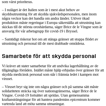
som värst prioriteras.
– I nuläget är det Italien som är i mest akut behov av
skyddsutrustning för att skydda sjukvårdspersonalen, men inom
några veckor kan det handla om andra länder. Utöver ökad
produktion måste regeringar i Europa säkerställa att utrustning kan
skickas till de största oroshärdarna, säger Brice de le Vingne som är
ansvarig för vår arbetsgrupp för covid-19 i Bryssel.
– Samtidigt riskerar hot om att stänga gränser att stoppa flödet av
utrustning och personal till de mest drabbade områdena.
Samarbete för att skydda personal
Vi kräver att stater samarbetar för att undvika lagerhållning av de
tillgängliga förråden. Istället måste hjälp erbjudas över gränser för att
skydda medicinsk personal som står i främsta ledet i kampen mot
viruset.
– Viruset bryr sig inte om några gränser och på samma sätt måste
solidariteten sträcka sig över nationsgränserna, säger Brice de le
Vingne. Covid-19 fortsätter att spridas. Utan gemensamma
kraftansträngningar för att hantera pandemins epicentrum kommer
vartenda land att möta samma utmaningar.