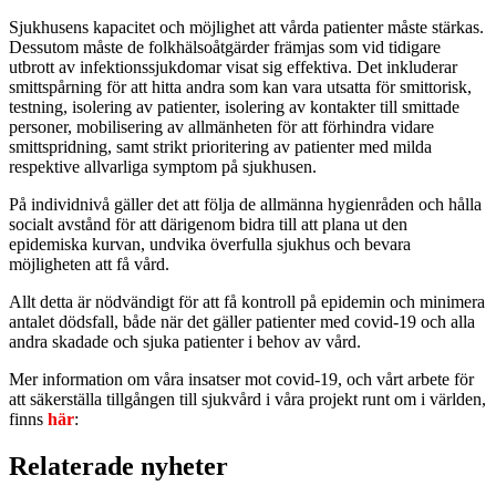
Sjukhusens kapacitet och möjlighet att vårda patienter måste stärkas.
Dessutom måste de folkhälsoåtgärder främjas som vid tidigare
utbrott av infektionssjukdomar visat sig effektiva. Det inkluderar
smittspårning för att hitta andra som kan vara utsatta för smittorisk,
testning, isolering av patienter, isolering av kontakter till smittade
personer, mobilisering av allmänheten för att förhindra vidare
smittspridning, samt strikt prioritering av patienter med milda
respektive allvarliga symptom på sjukhusen.
På individnivå gäller det att följa de allmänna hygienråden och hålla
socialt avstånd för att därigenom bidra till att plana ut den
epidemiska kurvan, undvika överfulla sjukhus och bevara
möjligheten att få vård.
Allt detta är nödvändigt för att få kontroll på epidemin och minimera
antalet dödsfall, både när det gäller patienter med covid-19 och alla
andra skadade och sjuka patienter i behov av vård.
Mer information om våra insatser mot covid-19, och vårt arbete för
att säkerställa tillgången till sjukvård i våra projekt runt om i världen,
finns
här
:
Relaterade nyheter