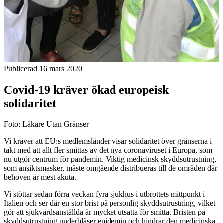
Publicerad 16 mars 2020
Covid-19 kräver ökad europeisk
solidaritet
Foto: Läkare Utan Gränser
Vi kräver att EU:s medlemsländer visar solidaritet över gränserna i
takt med att allt fler smittas av det nya coronaviruset i Europa, som
nu utgör centrum för pandemin. Viktig medicinsk skyddsutrustning,
som ansiktsmasker, måste omgående distribueras till de områden där
behoven är mest akuta.
Vi stöttar sedan förra veckan fyra sjukhus i utbrottets mittpunkt i
Italien och ser där en stor brist på personlig skyddsutrustning, vilket
gör att sjukvårdsanställda är mycket utsatta för smitta. Bristen på
skyddsutrustning underblåser epidemin och hindrar den medicinska