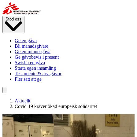
Hoppa
till
huvudinnehåll
Stöd oss
Ge en gåva
Bli månadsgivare
Ge en minnesgåva
Ge gåvobevis i present
Swisha en gåva
Starta egen insamling
Testamente & arvsgåvor
Fler sätt att ge
Aktuellt
Covid-19 kräver ökad europeisk solidaritet