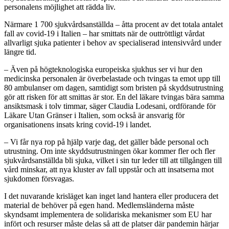
personalens möjlighet att rädda liv.
Närmare 1 700 sjukvårdsanställda – åtta procent av det totala antalet
fall av covid-19 i Italien – har smittats när de outtröttligt vårdat
allvarligt sjuka patienter i behov av specialiserad intensivvård under
längre tid.
– Även på högteknologiska europeiska sjukhus ser vi hur den
medicinska personalen är överbelastade och tvingas ta emot upp till
80 ambulanser om dagen, samtidigt som bristen på skyddsutrustning
gör att risken för att smittas är stor. En del läkare tvingas bära samma
ansiktsmask i tolv timmar, säger Claudia Lodesani, ordförande för
Läkare Utan Gränser i Italien, som också är ansvarig för
organisationens insats kring covid-19 i landet.
– Vi får nya rop på hjälp varje dag, det gäller både personal och
utrustning. Om inte skyddsutrustningen ökar kommer fler och fler
sjukvårdsanställda bli sjuka, vilket i sin tur leder till att tillgången till
vård minskar, att nya kluster av fall uppstår och att insatserna mot
sjukdomen försvagas.
I det nuvarande krisläget kan inget land hantera eller producera det
material de behöver på egen hand. Medlemsländerna måste
skyndsamt implementera de solidariska mekanismer som EU har
infört och resurser måste delas så att de platser där pandemin härjar