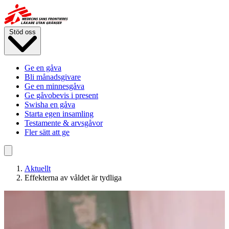
Hoppa
till
huvudinnehåll
Stöd oss
Ge en gåva
Bli månadsgivare
Ge en minnesgåva
Ge gåvobevis i present
Swisha en gåva
Starta egen insamling
Testamente & arvsgåvor
Fler sätt att ge
Aktuellt
Effekterna av våldet är tydliga