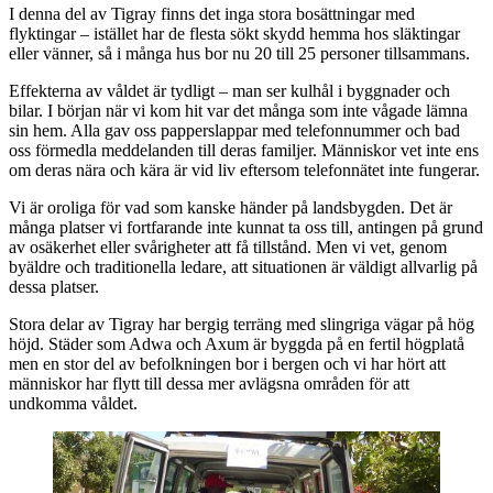
I denna del av Tigray finns det inga stora bosättningar med
flyktingar – istället har de flesta sökt skydd hemma hos släktingar
eller vänner, så i många hus bor nu 20 till 25 personer tillsammans.
Effekterna av våldet är tydligt – man ser kulhål i byggnader och
bilar. I början när vi kom hit var det många som inte vågade lämna
sin hem. Alla gav oss papperslappar med telefonnummer och bad
oss förmedla meddelanden till deras familjer. Människor vet inte ens
om deras nära och kära är vid liv eftersom telefonnätet inte fungerar.
Vi är oroliga för vad som kanske händer på landsbygden. Det är
många platser vi fortfarande inte kunnat ta oss till, antingen på grund
av osäkerhet eller svårigheter att få tillstånd. Men vi vet, genom
byäldre och traditionella ledare, att situationen är väldigt allvarlig på
dessa platser.
Stora delar av Tigray har bergig terräng med slingriga vägar på hög
höjd. Städer som Adwa och Axum är byggda på en fertil högplatå
men en stor del av befolkningen bor i bergen och vi har hört att
människor har flytt till dessa mer avlägsna områden för att
undkomma våldet.