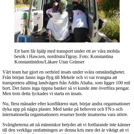
Ett barn får hjälp med transport under ett av våra mobila
besök i Hawzen, nordöstraTigray.
Foto: Konstantina
Konstantinidou/Läkare Utan Gränser
Vårt team har gjort en oerhörd insats under svåra omständigheter.
Från början fanns inga flyg till Mekele och vi var tvungna att
transportera allting landvägen från Addis Ababa, som ligger 100 mil
bort. Det fanns inga öppna banker så vi kunde inte överföra pengar.
Men trots detta lyckades vi starta en insats.
Nu, flera månader efter konfliktens start, börjar andra organisationer
dyka upp på några plaster. Med tanke på behoven och FN:s och
internationella organisationers resurser borde insatserna vara större.
Svårigheterna att nå människor betyder att vi fortfarande inte känner
till den verkliga omfattningen av denna kris men det är viktigt att vi