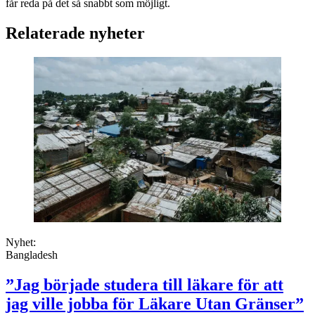
får reda på det så snabbt som möjligt.
Relaterade nyheter
Nyhet:
Bangladesh
”Jag började studera till läkare för att
jag ville jobba för Läkare Utan Gränser”