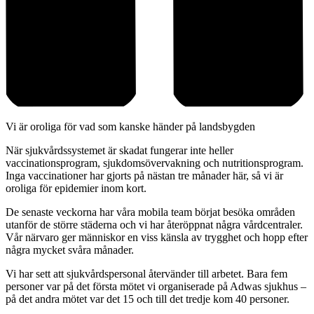
Vi är oroliga för vad som kanske händer på landsbygden
När sjukvårdssystemet är skadat fungerar inte heller
vaccinationsprogram, sjukdomsövervakning och nutritionsprogram.
Inga vaccinationer har gjorts på nästan tre månader här, så vi är
oroliga för epidemier inom kort.
De senaste veckorna har våra mobila team börjat besöka områden
utanför de större städerna och vi har återöppnat några vårdcentraler.
Vår närvaro ger människor en viss känsla av trygghet och hopp efter
några mycket svåra månader.
Vi har sett att sjukvårdspersonal återvänder till arbetet. Bara fem
personer var på det första mötet vi organiserade på Adwas sjukhus –
på det andra mötet var det 15 och till det tredje kom 40 personer.