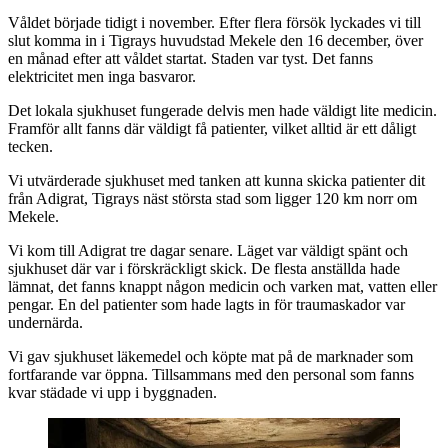
Våldet började tidigt i november. Efter flera försök lyckades vi till
slut komma in i Tigrays huvudstad Mekele den 16 december, över
en månad efter att våldet startat. Staden var tyst. Det fanns
elektricitet men inga basvaror.
Det lokala sjukhuset fungerade delvis men hade väldigt lite medicin.
Framför allt fanns där väldigt få patienter, vilket alltid är ett dåligt
tecken.
Vi utvärderade sjukhuset med tanken att kunna skicka patienter dit
från Adigrat, Tigrays näst största stad som ligger 120 km norr om
Mekele.
Vi kom till Adigrat tre dagar senare. Läget var väldigt spänt och
sjukhuset där var i förskräckligt skick. De flesta anställda hade
lämnat, det fanns knappt någon medicin och varken mat, vatten eller
pengar. En del patienter som hade lagts in för traumaskador var
undernärda.
Vi gav sjukhuset läkemedel och köpte mat på de marknader som
fortfarande var öppna. Tillsammans med den personal som fanns
kvar städade vi upp i byggnaden.