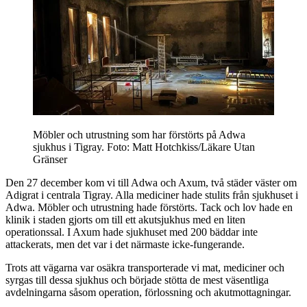
Möbler och utrustning som har förstörts på Adwa
sjukhus i Tigray.
Foto: Matt Hotchkiss/Läkare Utan
Gränser
Den 27 december kom vi till Adwa och Axum, två städer väster om
Adigrat i centrala Tigray. Alla mediciner hade stulits från sjukhuset i
Adwa. Möbler och utrustning hade förstörts. Tack och lov hade en
klinik i staden gjorts om till ett akutsjukhus med en liten
operationssal. I Axum hade sjukhuset med 200 bäddar inte
attackerats, men det var i det närmaste icke-fungerande.
Trots att vägarna var osäkra transporterade vi mat, mediciner och
syrgas till dessa sjukhus och började stötta de mest väsentliga
avdelningarna såsom operation, förlossning och akutmottagningar.