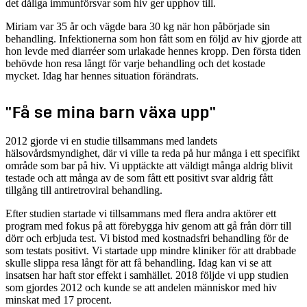
det dåliga immunförsvar som hiv ger upphov till.
Miriam var 35 år och vägde bara 30 kg när hon påbörjade sin
behandling. Infektionerna som hon fått som en följd av hiv gjorde att
hon levde med diarréer som urlakade hennes kropp. Den första tiden
behövde hon resa långt för varje behandling och det kostade
mycket. Idag har hennes situation förändrats.
"Få se mina barn växa upp"
2012 gjorde vi en studie tillsammans med landets
hälsovårdsmyndighet, där vi ville ta reda på hur många i ett specifikt
område som bar på hiv. Vi upptäckte att väldigt många aldrig blivit
testade och att många av de som fått ett positivt svar aldrig fått
tillgång till antiretroviral behandling.
Efter studien startade vi tillsammans med flera andra aktörer ett
program med fokus på att förebygga hiv genom att gå från dörr till
dörr och erbjuda test. Vi bistod med kostnadsfri behandling för de
som testats positivt. Vi startade upp mindre kliniker för att drabbade
skulle slippa resa långt för att få behandling. Idag kan vi se att
insatsen har haft stor effekt i samhället. 2018 följde vi upp studien
som gjordes 2012 och kunde se att andelen människor med hiv
minskat med 17 procent.