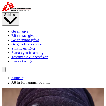
Hoppa
till
huvudinnehåll
Stöd oss
Ge en gåva
Bli månadsgivare
Ge en minnesgåva
Ge gåvobevis i present
Swisha en gåva
Starta egen insamling
Testamente & arvsgåvor
Fler sätt att ge
Aktuellt
Att få bli gammal trots hiv