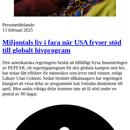
Pressmeddelande:
13 februari 2025
Miljontals liv i fara när USA fryser stöd
till globalt hivprogram
Den amerikanska regeringens beslut att tillfälligt frysa finansieringen
av PEPFAR, ett regeringsprogram för den globala kampen mot hiv,
har redan fått effekter för människor som lever med viruset, enligt
Läkare Utan Gränser. Sedan beslutet tillkännagavs har regeringen
klargjort att vissa delar av programmet kan fortsätta åtminstone till
april. Men andra viktiga delar kommer inte att få stöd under en
period av 90 dagar.