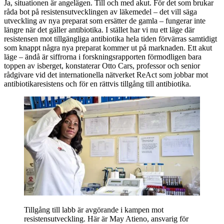
Ja, situationen är angelägen. Till och med akut. För det som brukar
råda bot på resistensutvecklingen av läkemedel – det vill säga
utveckling av nya preparat som ersätter de gamla – fungerar inte
längre när det gäller antibiotika. I stället har vi nu ett läge där
resistensen mot tillgängliga antibiotika hela tiden förvärras samtidigt
som knappt några nya preparat kommer ut på marknaden. Ett akut
läge – ändå är siffrorna i forskningsrapporten förmodligen bara
toppen av isberget, konstaterar Otto Cars, professor och senior
rådgivare vid det internationella nätverket ReAct som jobbar mot
antibiotikaresistens och för en rättvis tillgång till antibiotika.
Tillgång till labb är avgörande i kampen mot
resistensutveckling. Här är May Atieno, ansvarig för