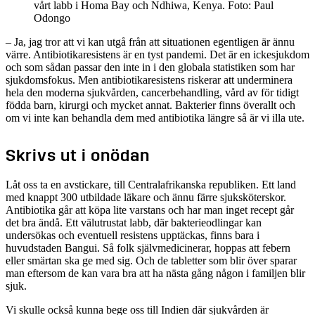
vårt labb i Homa Bay och Ndhiwa, Kenya.
Foto: Paul
Odongo
– Ja, jag tror att vi kan utgå från att situationen egentligen är ännu
värre. Antibiotikaresistens är en tyst pandemi. Det är en ickesjukdom
och som sådan passar den inte in i den globala statistiken som har
sjukdomsfokus. Men antibiotikaresistens riskerar att underminera
hela den moderna sjukvården, cancerbehandling, vård av för tidigt
födda barn, kirurgi och mycket annat. Bakterier finns överallt och
om vi inte kan behandla dem med antibiotika längre så är vi illa ute.
Skrivs ut i onödan
Låt oss ta en avstickare, till Centralafrikanska republiken. Ett land
med knappt 300 utbildade läkare och ännu färre sjuksköterskor.
Antibiotika går att köpa lite varstans och har man inget recept går
det bra ändå. Ett välutrustat labb, där bakterieodlingar kan
undersökas och eventuell resistens upptäckas, finns bara i
huvudstaden Bangui. Så folk självmedicinerar, hoppas att febern
eller smärtan ska ge med sig. Och de tabletter som blir över sparar
man eftersom de kan vara bra att ha nästa gång någon i familjen blir
sjuk.
Vi skulle också kunna bege oss till Indien där sjukvården är