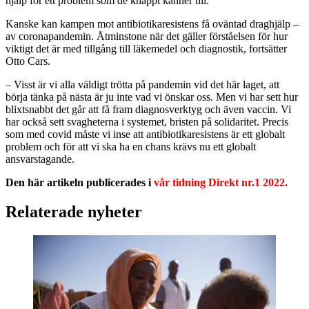
hjälp för ett problem som de knappt känner till.
Kanske kan kampen mot antibiotikaresistens få oväntad draghjälp –
av coronapandemin. Åtminstone när det gäller förståelsen för hur
viktigt det är med tillgång till läkemedel och diagnostik, fortsätter
Otto Cars.
– Visst är vi alla väldigt trötta på pandemin vid det här laget, att
börja tänka på nästa är ju inte vad vi önskar oss. Men vi har sett hur
blixtsnabbt det går att få fram diagnosverktyg och även vaccin. Vi
har också sett svagheterna i systemet, bristen på solidaritet. Precis
som med covid måste vi inse att antibiotikaresistens är ett globalt
problem och för att vi ska ha en chans krävs nu ett globalt
ansvarstagande.
Den här artikeln publicerades i
vår tidning Direkt nr.1 2022.
Relaterade nyheter