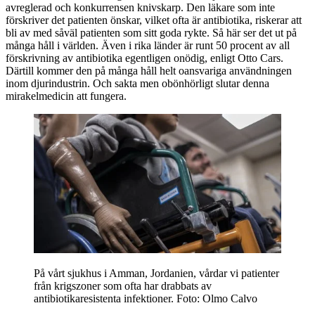
avreglerad och konkurrensen knivskarp. Den läkare som inte
förskriver det patienten önskar, vilket ofta är antibiotika, riskerar att
bli av med såväl patienten som sitt goda rykte. Så här ser det ut på
många håll i världen. Även i rika länder är runt 50 procent av all
förskrivning av antibiotika egentligen onödig, enligt Otto Cars.
Därtill kommer den på många håll helt oansvariga användningen
inom djurindustrin. Och sakta men obönhörligt slutar denna
mirakelmedicin att fungera.
På vårt sjukhus i Amman, Jordanien, vårdar vi patienter
från krigszoner som ofta har drabbats av
antibiotikaresistenta infektioner.
Foto: Olmo Calvo