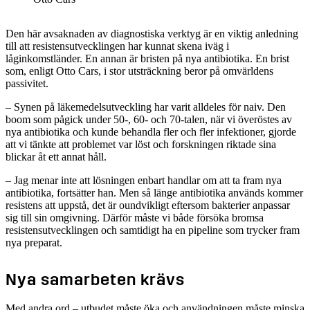
Den här avsaknaden av diagnostiska verktyg är en viktig anledning
till att resistensutvecklingen har kunnat skena iväg i
låginkomstländer. En annan är bristen på nya antibiotika. En brist
som, enligt Otto Cars, i stor utsträckning beror på omvärldens
passivitet.
– Synen på läkemedelsutveckling har varit alldeles för naiv. Den
boom som pågick under 50-, 60- och 70-talen, när vi överöstes av
nya antibiotika och kunde behandla fler och fler infektioner, gjorde
att vi tänkte att problemet var löst och forskningen riktade sina
blickar åt ett annat håll.
– Jag menar inte att lösningen enbart handlar om att ta fram nya
antibiotika, fortsätter han. Men så länge antibiotika används kommer
resistens att uppstå, det är oundvikligt eftersom bakterier anpassar
sig till sin omgivning. Därför måste vi både försöka bromsa
resistensutvecklingen och samtidigt ha en pipeline som trycker fram
nya preparat.
Nya samarbeten krävs
Med andra ord – utbudet måste öka och användningen måste minska