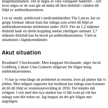
lunginflammation. Det är några av våra vanligaste bakterier – och
även några av de som går att länka till flest dödsfall i världen till
följd av antibiotikaresistens.
I en ny studie, publicerad i medicintidskriften The Lancet, har en
grupp forskare räknat fram hur många som avled till följd av
antibiotikaresistenta infektioner under 2019. Fler än 1,2 miljoner
dödsfall hade en direkt koppling medan ytterligare närmare 3,7
miljoner dödsfall kan ha berott på antibiotikaresistens. Värst är
situationen i låginkomstländer.
Akut situation
Resultatet? Chockerande. Men knappast förvånande, säger Jacob
Goldberg, Läkare Utan Gränsers rådgivare för frågor kring
antibiotikaresistens.
– Vi har ju vetat länge att problemet är enormt, även på platser där vi
jobbar. Men tidigare rapporter har beräknat hur många som kommer
att dö till följd av resistensutveckling år 2050. Det kändes rätt
avlägset. I och med den nya studien har vi fått svart på vitt hur
många som dör redan nu. Jag hoppas att det gör frågan mer
angelägen.