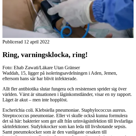
Publicerad 12 april 2022
Ring, varningsklocka, ring!
Foto: Ehab Zawati/Läkare Utan Gränser
Waddah, 15, ligger på isoleringsavdelningen i Aden, Jemen,
eftersom hans sår har blivit infekterade.
Allt fler antibiotika slutar fungera och resistensen sprider sig över
världen. Värst är situationen i låginkomstländer, visar en ny rapport.
Läget är akut – men inte hopplöst.
Escherichia coli. Klebsiella pneumoniae. Staphylococcus aureus.
Streptococcus pneumoniae. Eller vi skulle också kunna formulera
det så här: bakterier som ger allt från urinvägsinfektion till livsfarliga
sårinfektioner. Stafylokocker som kan leda till livshotande sepsis.
Samt pneumokocker som är den vanligaste orsaken till