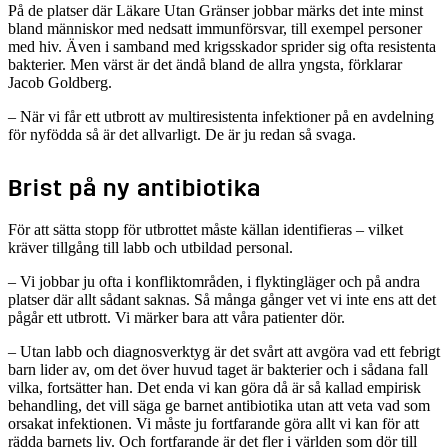
På de platser där Läkare Utan Gränser jobbar märks det inte minst
bland människor med nedsatt immunförsvar, till exempel personer
med hiv. Även i samband med krigsskador sprider sig ofta resistenta
bakterier. Men värst är det ändå bland de allra yngsta, förklarar
Jacob Goldberg.
– När vi får ett utbrott av multiresistenta infektioner på en avdelning
för nyfödda så är det allvarligt. De är ju redan så svaga.
Brist på ny antibiotika
För att sätta stopp för utbrottet måste källan identifieras – vilket
kräver tillgång till labb och utbildad personal.
– Vi jobbar ju ofta i konfliktområden, i flyktingläger och på andra
platser där allt sådant saknas. Så många gånger vet vi inte ens att det
pågår ett utbrott. Vi märker bara att våra patienter dör.
– Utan labb och diagnosverktyg är det svårt att avgöra vad ett febrigt
barn lider av, om det över huvud taget är bakterier och i sådana fall
vilka, fortsätter han. Det enda vi kan göra då är så kallad empirisk
behandling, det vill säga ge barnet antibiotika utan att veta vad som
orsakat infektionen. Vi måste ju fortfarande göra allt vi kan för att
rädda barnets liv. Och fortfarande är det fler i världen som dör till