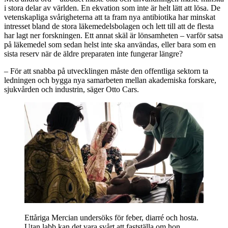
i stora delar av världen. En ekvation som inte är helt lätt att lösa. De
vetenskapliga svårigheterna att ta fram nya antibiotika har minskat
intresset bland de stora läkemedelsbolagen och lett till att de flesta
har lagt ner forskningen. Ett annat skäl är lönsamheten – varför satsa
på läkemedel som sedan helst inte ska användas, eller bara som en
sista reserv när de äldre preparaten inte fungerar längre?
– För att snabba på utvecklingen måste den offentliga sektorn ta
ledningen och bygga nya samarbeten mellan akademiska forskare,
sjukvården och industrin, säger Otto Cars.
Ettåriga Mercian undersöks för feber, diarré och hosta.
Utan labb kan det vara svårt att fastställa om hon