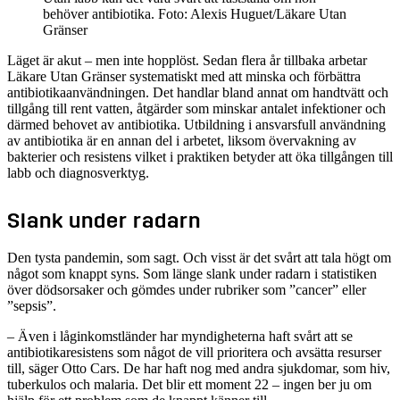
behöver antibiotika.
Foto: Alexis Huguet/Läkare Utan
Gränser
Läget är akut – men inte hopplöst. Sedan flera år tillbaka arbetar
Läkare Utan Gränser systematiskt med att minska och förbättra
antibiotikaanvändningen. Det handlar bland annat om handtvätt och
tillgång till rent vatten, åtgärder som minskar antalet infektioner och
därmed behovet av antibiotika. Utbildning i ansvarsfull användning
av antibiotika är en annan del i arbetet, liksom övervakning av
bakterier och resistens vilket i praktiken betyder att öka tillgången till
labb och diagnosverktyg.
Slank under radarn
Den tysta pandemin, som sagt. Och visst är det svårt att tala högt om
något som knappt syns. Som länge slank under radarn i statistiken
över dödsorsaker och gömdes under rubriker som ”cancer” eller
”sepsis”.
– Även i låginkomstländer har myndigheterna haft svårt att se
antibiotikaresistens som något de vill prioritera och avsätta resurser
till, säger Otto Cars. De har haft nog med andra sjukdomar, som hiv,
tuberkulos och malaria. Det blir ett moment 22 – ingen ber ju om