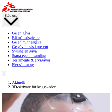
Hoppa
till
huvudinnehåll
Stöd oss
Ge en gåva
Bli månadsgivare
Ge en minnesgåva
Ge gåvobevis i present
Swisha en gåva
Starta egen insamling
Testamente & arvsgåvor
Fler sätt att ge
Aktuellt
3D-skrivare för krigsskador