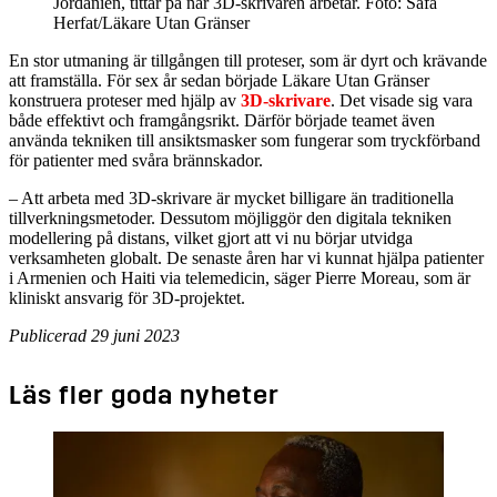
Jordanien, tittar på när 3D-skrivaren arbetar.
Foto: Safa
Herfat/Läkare Utan Gränser
En stor utmaning är tillgången till proteser, som är dyrt och krävande
att framställa. För sex år sedan började Läkare Utan Gränser
konstruera proteser med hjälp av
3D-skrivare
. Det visade sig vara
både effektivt och framgångsrikt. Därför började teamet även
använda tekniken till ansiktsmasker som fungerar som tryckförband
för patienter med svåra brännskador.
– Att arbeta med 3D-skrivare är mycket billigare än traditionella
tillverkningsmetoder. Dessutom möjliggör den digitala tekniken
modellering på distans, vilket gjort att vi nu börjar utvidga
verksamheten globalt. De senaste åren har vi kunnat hjälpa patienter
i Armenien och Haiti via telemedicin, säger Pierre Moreau, som är
kliniskt ansvarig för 3D-projektet.
Publicerad 29 juni 2023
Läs fler goda nyheter