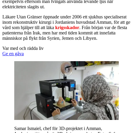
exempelvis eftersom man tvingats använda levande ljus när
elektriciteten slagits ut.
Läkare Utan Gränser öppnade under 2006 ett sjukhus specialiserat
inom rekonstruktiv kirurgi i Jordaniens huvudstad Amman, för att ge
vård som hjälper till att läka
krigsskador
. Från början var de flesta
patienterna från Irak, men har med tiden kommit att innefatta
människor på flykt från Syrien, Jemen och Libyen.
Var med och rädda liv
Ge en gåva
Samar Ismaiel, chef för 3D-projektet i Amman,