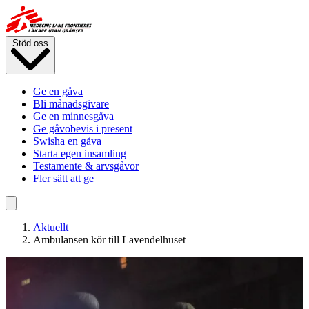
Hoppa
till
huvudinnehåll
Stöd oss
Ge en gåva
Bli månadsgivare
Ge en minnesgåva
Ge gåvobevis i present
Swisha en gåva
Starta egen insamling
Testamente & arvsgåvor
Fler sätt att ge
Aktuellt
Ambulansen kör till Lavendelhuset