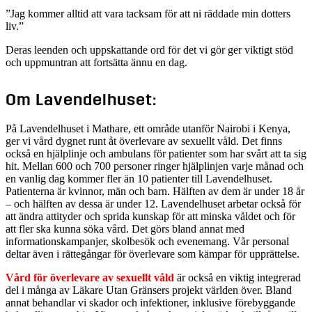
”Jag kommer alltid att vara tacksam för att ni räddade min dotters
liv.”
Deras leenden och uppskattande ord för det vi gör ger viktigt stöd
och uppmuntran att fortsätta ännu en dag.
Om Lavendelhuset:
På Lavendelhuset i Mathare, ett område utanför Nairobi i Kenya,
ger vi vård dygnet runt åt överlevare av sexuellt våld. Det finns
också en hjälplinje och ambulans för patienter som har svårt att ta sig
hit. Mellan 600 och 700 personer ringer hjälplinjen varje månad och
en vanlig dag kommer fler än 10 patienter till Lavendelhuset.
Patienterna är kvinnor, män och barn. Hälften av dem är under 18 år
– och hälften av dessa är under 12. Lavendelhuset arbetar också för
att ändra attityder och sprida kunskap för att minska våldet och för
att fler ska kunna söka vård. Det görs bland annat med
informationskampanjer, skolbesök och evenemang. Vår personal
deltar även i rättegångar för överlevare som kämpar för upprättelse.
Vård för överlevare av sexuellt våld
är också en viktig integrerad
del i många av Läkare Utan Gränsers projekt världen över. Bland
annat behandlar vi skador och infektioner, inklusive förebyggande