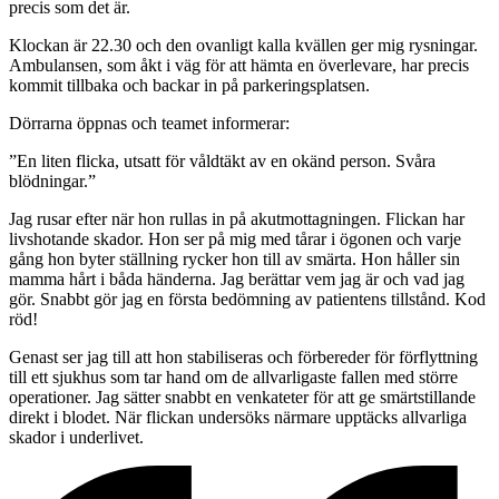
precis som det är.
Klockan är 22.30 och den ovanligt kalla kvällen ger mig rysningar.
Ambulansen, som åkt i väg för att hämta en överlevare, har precis
kommit tillbaka och backar in på parkeringsplatsen.
Dörrarna öppnas och teamet informerar:
”En liten flicka, utsatt för våldtäkt av en okänd person. Svåra
blödningar.”
Jag rusar efter när hon rullas in på akutmottagningen. Flickan har
livshotande skador. Hon ser på mig med tårar i ögonen och varje
gång hon byter ställning rycker hon till av smärta. Hon håller sin
mamma hårt i båda händerna. Jag berättar vem jag är och vad jag
gör. Snabbt gör jag en första bedömning av patientens tillstånd. Kod
röd!
Genast ser jag till att hon stabiliseras och förbereder för förflyttning
till ett sjukhus som tar hand om de allvarligaste fallen med större
operationer. Jag sätter snabbt en venkateter för att ge smärtstillande
direkt i blodet. När flickan undersöks närmare upptäcks allvarliga
skador i underlivet.