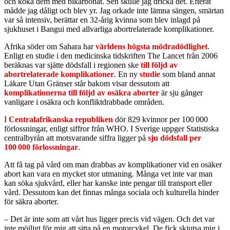
och koka dem med bikarbonat. Sen skulle jag dricka det. Efteråt
mådde jag dåligt och blev yr. Jag orkade inte lämna sängen, smärtan
var så intensiv, berättar en 32-årig kvinna som blev inlagd på
sjukhuset i Bangui med allvarliga abortrelaterade komplikationer.
Afrika söder om Sahara har
världens högsta mödradödlighet
.
Enligt en studie i den medicinska tidskriften The Lancet från 2006
beräknas var sjätte dödsfall i regionen ske
till följd av
abortrelaterade komplikationer
. En ny
studie
som bland annat
Läkare Utan Gränser står bakom visar dessutom att
komplikationerna till följd av osäkra aborter
är sju gånger
vanligare i osäkra och konfliktdrabbade områden.
I
Centralafrikanska republiken
dör 829 kvinnor per 100 000
förlossningar, enligt siffror från WHO. I Sverige uppger Statistiska
centralbyrån att motsvarande siffra ligger på
sju dödsfall per
100 000 förlossningar
.
Att få tag på vård om man drabbas av komplikationer vid en osäker
abort kan vara en mycket stor utmaning. Många vet inte var man
kan söka sjukvård, eller har kanske inte pengar till transport eller
vård. Dessutom kan det finnas många sociala och kulturella hinder
för säkra aborter.
‒ Det är inte som att vårt hus ligger precis vid vägen. Och det var
inte möjligt för mig att sitta på en motorcykel. De fick skjutsa mig i