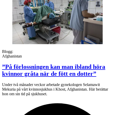
Blogg:
Afghanistan
”På förlossningen kan man ibland höra
kvinnor gråta när de fött en dotter”
Under två månader veckor arbetade gynekologen Selamawit
Mekuria på vårt kvinnosjukhus i Khost, Afghanistan. Här berättar
hon om sin tid på sjukhuset.