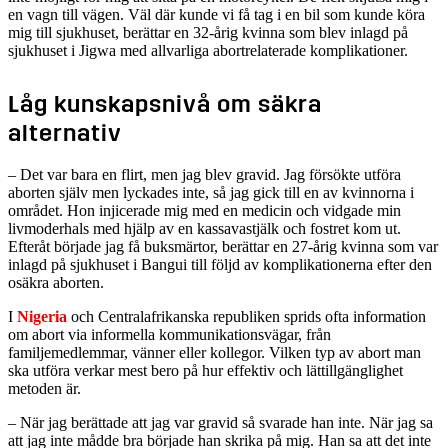
en vagn till vägen. Väl där kunde vi få tag i en bil som kunde köra
mig till sjukhuset, berättar en 32-årig kvinna som blev inlagd på
sjukhuset i Jigwa med allvarliga abortrelaterade komplikationer.
Låg kunskapsnivå om säkra
alternativ
‒ Det var bara en flirt, men jag blev gravid. Jag försökte utföra
aborten själv men lyckades inte, så jag gick till en av kvinnorna i
området. Hon injicerade mig med en medicin och vidgade min
livmoderhals med hjälp av en kassavastjälk och fostret kom ut.
Efteråt började jag få buksmärtor, berättar en 27-årig kvinna som var
inlagd på sjukhuset i Bangui till följd av komplikationerna efter den
osäkra aborten.
I
Nigeria
och Centralafrikanska republiken sprids ofta information
om abort via informella kommunikationsvägar, från
familjemedlemmar, vänner eller kollegor. Vilken typ av abort man
ska utföra verkar mest bero på hur effektiv och lättillgänglighet
metoden är.
‒ När jag berättade att jag var gravid så svarade han inte. När jag sa
att jag inte mådde bra började han skrika på mig. Han sa att det inte