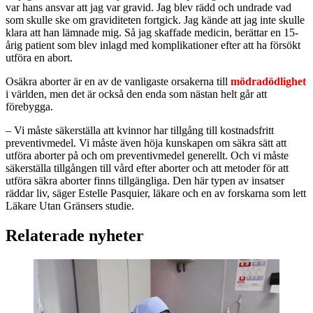
var hans ansvar att jag var gravid. Jag blev rädd och undrade vad
som skulle ske om graviditeten fortgick. Jag kände att jag inte skulle
klara att han lämnade mig. Så jag skaffade medicin, berättar en 15-
årig patient som blev inlagd med komplikationer efter att ha försökt
utföra en abort.
Osäkra aborter är en av de vanligaste orsakerna till
mödradödlighet
i världen, men det är också den enda som nästan helt går att
förebygga.
‒ Vi måste säkerställa att kvinnor har tillgång till kostnadsfritt
preventivmedel. Vi måste även höja kunskapen om säkra sätt att
utföra aborter på och om preventivmedel generellt. Och vi måste
säkerställa tillgången till vård efter aborter och att metoder för att
utföra säkra aborter finns tillgängliga. Den här typen av insatser
räddar liv, säger Estelle Pasquier, läkare och en av forskarna som lett
Läkare Utan Gränsers studie.
Relaterade nyheter