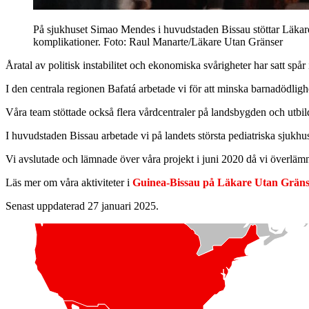
På sjukhuset Simao Mendes i huvudstaden Bissau stöttar Läkare
komplikationer.
Foto: Raul Manarte/Läkare Utan Gränser
Åratal av politisk instabilitet och ekonomiska svårigheter har satt sp
I den centrala regionen Bafatá arbetade vi för att minska barnadödlig
Våra team stöttade också flera vårdcentraler på landsbygden och utbi
I huvudstaden Bissau arbetade vi på landets största pediatriska sjukh
Vi avslutade och lämnade över våra projekt i juni 2020 då vi överlämna
Läs mer om våra aktiviteter i
Guinea-Bissau på Läkare Utan Gränse
Senast uppdaterad 27 januari 2025.