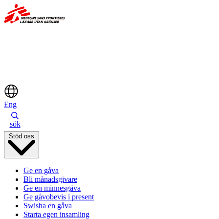
Hoppa
till
huvudinnehåll
Eng
sök
Stöd oss
Ge en gåva
Bli månadsgivare
Ge en minnesgåva
Ge gåvobevis i present
Swisha en gåva
Starta egen insamling