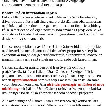
största delen av intäkterna används utanför Sverige, äger
kontrollaktiviteterna rum på flera olika plan.
Kontroll på ett internationellt plan
Läkare Utan Gränser internationellt, Médecins Sans Frontières ,
driver i de allra flesta fall sina egna projekt där man ofta samverkar
med lokala aktörer, dock inte genom att betala ut finansiella bidrag.
På så sätt är det också egna policies som används i projekten, vilka
uppdateras löpande. Det innebär att organisationen har kontroll över
de styrverktyg som används.
Den svenska sektionen av Läkare Utan Gränser bidrar till projekten
med insamlade medel samt med i den arbetsgrupp för strategiska
ekonomiska frågor, där generalsekreterare, ekonomichef, controller,
insamlingsansvarig samt styrelsens ordförande och kassör ingår.
Genom att skicka utsänd personal från Sverige och göra
projektbesök, får även Läkare Utan Gränser i Sverige inblick i hur
pengarna används och hur arbetet bedrivs på plats. Organisationen
har en
uppförandekod
som ska följas av samtliga anställda samt
volontärer och konsulter. Alla
utsända genomgår en förberedande
utbildning
och Läkare Utan Gränser ordnar också en rad tekniska
utbildningar för de olika kompetenser som behövs i projekten.
Alla avdelningar på Läkare Utan Gränsers Sverigekontor deltar i
internationella plattformar och/eller arbetsgrupper tillsammans med