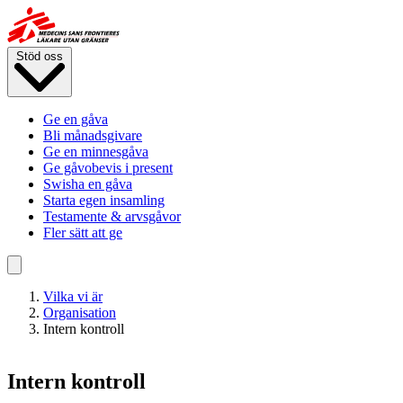
Hoppa
till
huvudinnehåll
Stöd oss
Ge en gåva
Bli månadsgivare
Ge en minnesgåva
Ge gåvobevis i present
Swisha en gåva
Starta egen insamling
Testamente & arvsgåvor
Fler sätt att ge
Vilka vi är
Organisation
Intern kontroll
Intern kontroll