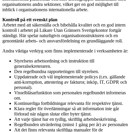
organisationens andra sektioner, vilket ger en god möjlighet till
inblick i organisationens internationella arbete.
Kontroll på ett svenskt plan
Arbetet med att säkerställa och bibehålla kvalitet och en god intern
kontroll i arbetet på Läkare Utan Gränsers Sverigekontor fortgår
ständigt. Här spelar naturligtvis organisationsstrukturen och en
genomtänkt arbets- och ansvarsfördelning en grundläggande roll.
Andra viktiga verktyg som finns implementerade i verksamheten är:
Styrelsens arbetsordning och instruktion till
generalsekreteraren.
Den regelbundna rapporteringen till styrelsen.
Uppdaterade och väl implementerade policys (t.ex. gällande
anti-korruption, attestering av fakturor, inköp, IT, GDPR och
personal).
Visselblåsarfunktion som personalen regelbundet informeras
om.
Kontinuerliga fortbildningar relevanta för respektive tjänst.
Klara regler för överlämningar så att information inte går
förlorad när någon slutar eller byter tjänst.
Att varje tjänst har en tydlig, skriftlig arbetsbeskrivning.
Regelbunden utvärdering (minst 1 gång per år) av personalen
Att det finns relevanta skriftliga manualer för de