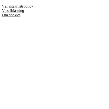
Vår integritetspolicy
Visselblåsning
Om cookies