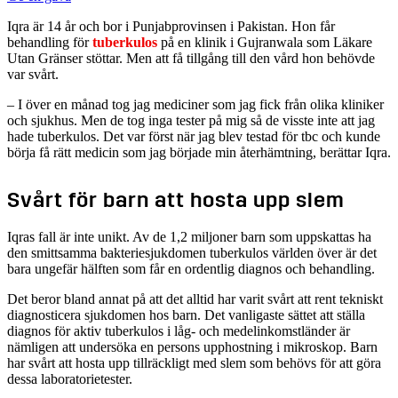
Iqra är 14 år och bor i Punjabprovinsen i Pakistan. Hon får
behandling för
tuberkulos
på en klinik i Gujranwala som Läkare
Utan Gränser stöttar. Men att få tillgång till den vård hon behövde
var svårt.
– I över en månad tog jag mediciner som jag fick från olika kliniker
och sjukhus. Men de tog inga tester på mig så de visste inte att jag
hade tuberkulos. Det var först när jag blev testad för tbc och kunde
börja få rätt medicin som jag började min återhämtning, berättar Iqra.
Svårt för barn att hosta upp slem
Iqras fall är inte unikt. Av de 1,2 miljoner barn som uppskattas ha
den smittsamma bakteriesjukdomen tuberkulos världen över är det
bara ungefär hälften som får en ordentlig diagnos och behandling.
Det beror bland annat på att det alltid har varit svårt att rent tekniskt
diagnosticera sjukdomen hos barn. Det vanligaste sättet att ställa
diagnos för aktiv tuberkulos i låg- och medelinkomstländer är
nämligen att undersöka en persons upphostning i mikroskop. Barn
har svårt att hosta upp tillräckligt med slem som behövs för att göra
dessa laboratorietester.