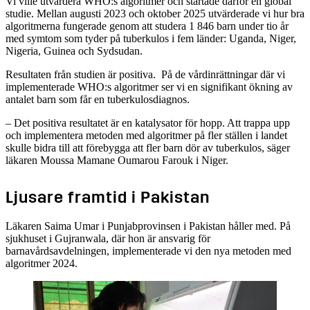
Vi ville utvärdera WHO:s algoritmer och startade därför en global
studie. Mellan augusti 2023 och oktober 2025 utvärderade vi hur bra
algoritmerna fungerade genom att studera 1 846 barn under tio år
med symtom som tyder på tuberkulos i fem länder: Uganda, Niger,
Nigeria, Guinea och Sydsudan.
Resultaten från studien är positiva. På de vårdinrättningar där vi
implementerade WHO:s algoritmer ser vi en signifikant ökning av
antalet barn som får en tuberkulosdiagnos.
– Det positiva resultatet är en katalysator för hopp. Att trappa upp
och implementera metoden med algoritmer på fler ställen i landet
skulle bidra till att förebygga att fler barn dör av tuberkulos, säger
läkaren Moussa Mamane Oumarou Farouk i Niger.
Ljusare framtid i Pakistan
Läkaren Saima Umar i Punjabprovinsen i Pakistan håller med. På
sjukhuset i Gujranwala, där hon är ansvarig för
barnavårdsavdelningen, implementerade vi den nya metoden med
algoritmer 2024.